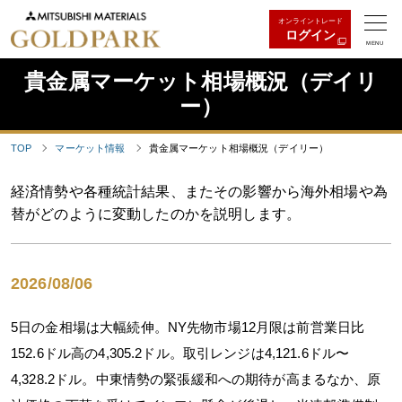
オンライントレード
ログイン
MENU
貴金属マーケット相場概況（デイリ
ー）
TOP
マーケット情報
貴金属マーケット相場概況（デイリー）
経済情勢や各種統計結果、またその影響から海外相場や為
替がどのように変動したのかを説明します。
2026/08/06
5日の金相場は大幅続伸。NY先物市場12月限は前営業日比
152.6ドル高の4,305.2ドル。取引レンジは4,121.6ドル〜
4,328.2ドル。中東情勢の緊張緩和への期待が高まるなか、原