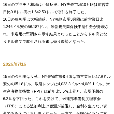
16日のプラチナ相場は小幅反発。NY先物市場10月限は前営業
日比0.8ドル高の1,642.50ドルで取引を終了した。
16日の銀相場は大幅続落。NY先物市場9月限は前営業日比
1.246ドル安の56.187ドル。米新規失業保険申請件数が発表さ
れ、米雇用の堅調さを示す結果となったことからドル高とな
りドル建てで取引される銀は売り優勢となった。
2026/07/16
15日の金相場は反落。NY先物市場8月限は前営業日比17.9ドル
安の4,051.8ドル。取引レンジは4,023.3ドル〜4,089.1ドル。米
生産者物価指数（PPI）は前年比5.5％上昇と、市場予想の
6.2％を下回った。これを受けて、米連邦準備制度理事会
（FRB）による追加利上げ観測が後退し、金利を生まない資
産である金には追い風となった。一方で、米国がイランに対