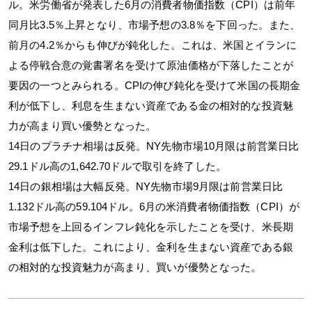
ル。米労働省が発表した6月の消費者物価指数（CPI）は前年
同月比3.5％上昇となり、市場予想の3.8％を下回った。また、
前月の4.2％からも伸びが鈍化した。これは、米国とイランに
よる停戦合意の覚書署名を受けて原油価格が下落したことが
要因の一つとみられる。CPIの伸び鈍化を受けて米国の長期金
利が低下し、利息を生まない資産である金の相対的な投資魅
力が高まり買い優勢となった。
14日のプラチナ相場は反発。NY先物市場10月限は前営業日比
29.1ドル高の1,642.70ドルで取引を終了した。
14日の銀相場は大幅反発。NY先物市場9月限は前営業日比
1.132ドル高の59.104ドル。6月の米消費者物価指数（CPI）が
市場予想を上回るインフレ鈍化を示したことを受け、米長期
金利は低下した。これにより、金利を生まない資産である銀
の相対的な投資魅力が高まり、買いが優勢となった。