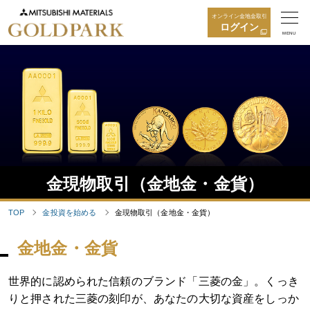
オンライン金地金取引
ログイン
MENU
金現物取引（金地金・金貨）
TOP
金投資を始める
金現物取引（金地金・金貨）
金地金・金貨
世界的に認められた信頼のブランド「三菱の金」。くっき
りと押された三菱の刻印が、あなたの大切な資産をしっか