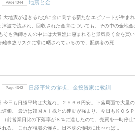
地震と金
Page4344
29日 大地震が起きるたびに金に関する新たなエピソードが生
と津波で流され、回収された金庫についても、その中の金地金
そもそも漁師さんの中には大豊漁に恵まれると景気良く金を買
難事故リスクに常に晒されているので、配偶者の死...
日経平均の惨状、金投資家に教訓
Page4343
28日 今日も日経平均は大荒れ。２５６６円安。下落局面で大
ぶ連鎖。 最近は韓国ＡＩ株との連動が強まり、今日もＫＯＳ
」（前営業日比の下落率が８％に達したので、売買を一時停止
れる。 これが相場の怖さ。日本株の惨状に比べれば...