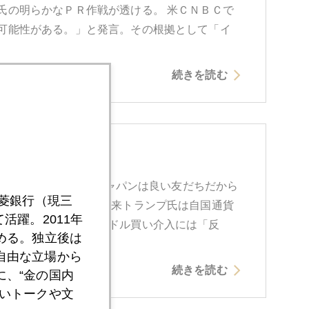
氏の明らかなＰＲ作戦が透ける。 米ＣＮＢＣで
可能性がある。」と発言。その根拠として「イ
続きを読む
中見舞い
助け舟を出したのさ。ジャパンは良い友だちだから
三菱銀行（現三
ンプ大統領の発言だ。従来トランプ氏は自国通貨
活躍。2011年
れゆえ日本の円売り・ドル買い介入には「反
める。独立後は
自由な立場から
続きを読む
、“金の国内
いトークや文