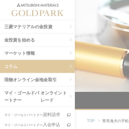
三菱マテリアルの金投資
金投資を始める
マーケット情報
コラム
現物
オンライン金地金取引
マイ・ゴールドパ
オンライント
ートナー
レード
資料請求
マイ・ゴールドパートナー
TOP
豊島逸夫の手帖
入会申込
マイ・ゴールドパートナー