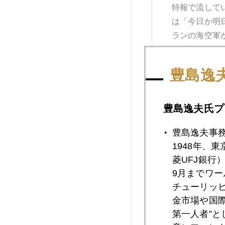
特報で流して
は「今日か明
ランの海空軍が
豊島逸
豊島逸夫氏プ
2026年08月04日
豊島逸夫事
2026年8
1948年、
ね。真珠湾の
菱UFJ銀行
（ドル）を安
9月までワ
対」のはずだ。
チューリッ
金市場や国
第一人者”