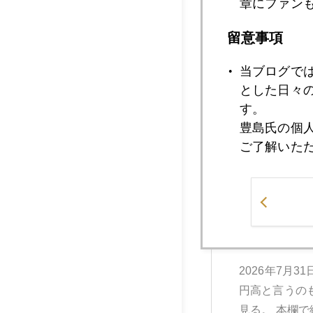
章にファン
留意事項
2026年08月03日
当ブログで
2026年8
とした日々
ていない。日
す。
た。 基軸通
豊島氏の個
いるからだ。金
ご了解いた
2026年07月31日
2026年7月
円高と言うの
見る。 本欄