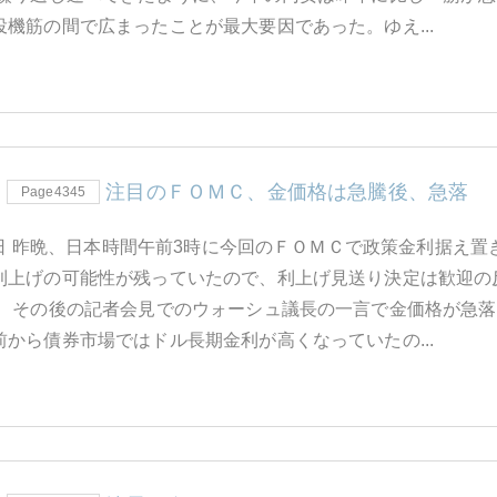
機筋の間で広まったことが最大要因であった。ゆえ...
注目のＦＯＭＣ、金価格は急騰後、急落
Page4345
30日 昨晩、日本時間午前3時に今回のＦＯＭＣで政策金利据
利上げの可能性が残っていたので、利上げ見送り決定は歓迎の
し、その後の記者会見でのウォーシュ議長の一言で金価格が急
から債券市場ではドル長期金利が高くなっていたの...