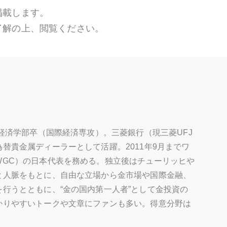
掲載します。
了解の上、閲覧ください。
学経済学部卒（国際経済専攻）。三菱銀行（現三菱UFJ
替貴金属ディーラーとして活躍。2011年9月までワ
WGC）の日本代表を務める。独立後はチューリッヒや
と人脈をもとに、自由な立場から金市場や国際金融、
行うとともに、“金の国内第一人者”として金投資の
かりやすいトークや文章にファンも多い。得意分野は
。