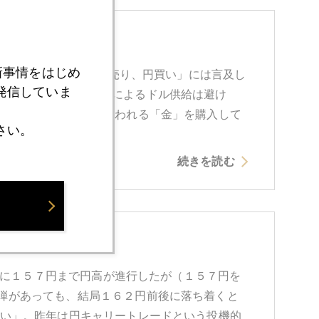
新事情をはじめ
に踏み切ったが、「ドル売り、円買い」には言及し
発信していま
したが、自らドル売りによるドル供給は避け
「ドルの代替通貨」と言われる「金」を購入して
さい。
続きを読む
相場の水準は？
間的に１５７円まで円高が進行したが（１５７円を
弾があっても、結局１６２円前後に落ち着くと
悪い」。昨年は円キャリートレードという投機的