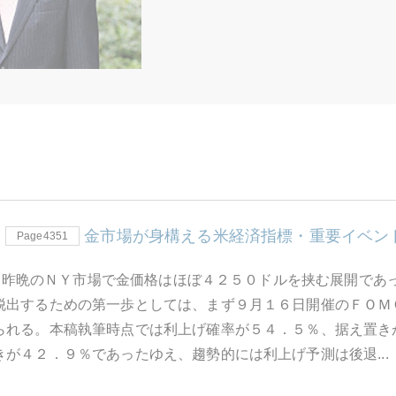
金市場が身構える米経済指標・重要イベン
Page4351
7日 昨晩のＮＹ市場で金価格はほぼ４２５０ドルを挟む展開で
脱出するための第一歩としては、まず９月１６日開催のＦＯＭ
られる。本稿執筆時点では利上げ確率が５４．５％、据え置き
きが４２．９％であったゆえ、趨勢的には利上げ予測は後退...