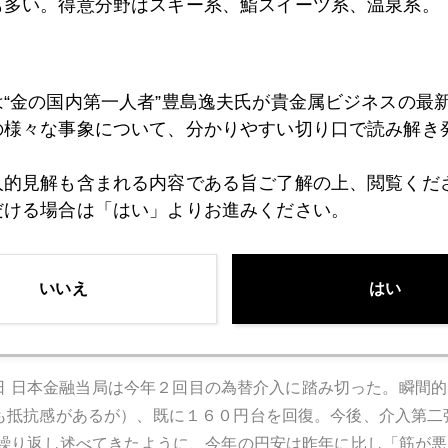
も多い。得意分野はスキー系、鮨スイーツ系、温泉系。
日米「協調」為替介入の実態と限界
Page4347
は“金の国内第一人者”豊島逸夫氏が貴金属ビジネスの最
月3日 ベッセント財務長官は「ユーロ売り、円買い」の協調介入
の様々な事象について、分かりやすい切り口で読み解き
本が保有する米国債を担保にドル資金を供給することには合意
貨米ドルに対する信認が世界的に低下して、各国の中央銀行が
人的見解も含まれる内容である旨ご了解の上、閲覧くだ
を買うという行為はドルに対する不信任票と言える。...
だける場合は「はい」よりお進みください。
いいえ
はい
円買い介入、日本経済の身の丈にあった円
Page4346
31日 日本金融当局は今年２回目の為替介入に踏み切った。瞬
も抵抗感があるが）、既に１６０円台を回復。今後、介入第二
で繰り返し述べてきたように、今年の円安は昨年に比し「筋が