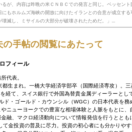
いるが、内容は昨晩の米ＣＮＢＣでの発言と同じ。ベッセント
日にもホルムズ海峡の開放に向けたイランとの合意が成立する
壊滅し、ミサイルの大部分が破壊されたためだ。」...
夫の手帖の閲覧にあたって
ロフィール
協調介入、トランプ氏から高市政権への陣
Page4348
務所代表。
月4日 「タカイチ首相が円安で困っているようだから、ちょっと
東京都生まれ。一橋大学経済学部卒（国際経済専攻）。
時を除いては。」 今回の日米協調介入について聞かれたトラ
）を経て、スイス銀行で外国為替貴金属ディーラーとして
くして、米国製品の国際競争力を強める政策を語ってきた。そ
ールド・ゴールド・カウンシル（WGC）の日本代表を務
然るに今回は反対どころか、積極的に支持する姿勢に...
ヒやニューヨークでの豊富な相場体験と人脈をもとに、
際金融、マクロ経済動向について情報発信を行うとともに
として金投資の普及に尽力。投資の初心者にも分かりやす