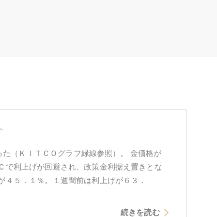
ト
あった（ＫＩＴＣＯグラフ緑線参照）。 金価格が
Ｃで利上げが回避され、政策金利据え置きとな
が４５．１％。１週間前は利上げが６３．
続きを読む