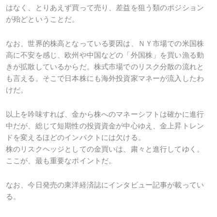
はなく、とりあえず買って売り、差益を狙う類のポジション
が殆どということだ。
なお、世界的株高となっている要因は、ＮＹ市場での米国株
高に不安を感じ、欧州や中国などの「外国株」を買い漁る動
きが拡散しているからだ。株式市場でのリスク分散の流れと
も言える。そこで日本株にも海外投資家マネーが流入したわ
けだ。
以上を吟味すれば、金から株へのマネーシフトは確かに進行
中だが、総じて短期性の投資資金が中心ゆえ、金上昇トレン
ドを変えるほどのインパクトには欠ける。
株のリスクヘッジとしての金買いは、粛々と進行してゆく。
ここが、最も重要なポイントだ。
なお、今日発売の東洋経済誌にインタビュー記事が載ってい
る。