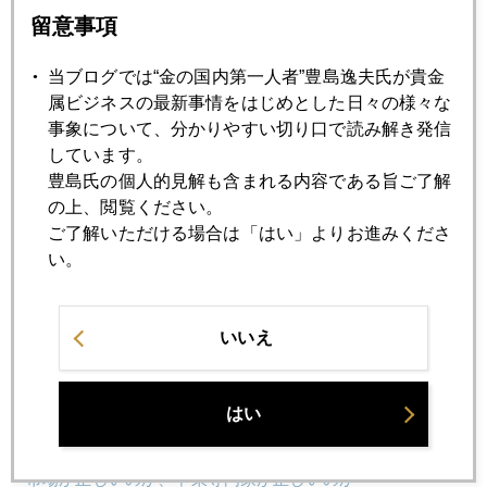
留意事項
2025年06月23日
当ブログでは“金の国内第一人者”豊島逸夫氏が貴金
速報版、米国イラン参戦でも有事の金買いは限定的
属ビジネスの最新事情をはじめとした日々の様々な
事象について、分かりやすい切り口で読み解き発信
2025年06月20日
しています。
利下げ回数より次期ＦＲＢ議長候補、先走るＮＹ市場
豊島氏の個人的見解も含まれる内容である旨ご了解
の上、閲覧ください。
ご了解いただける場合は「はい」よりお進みくださ
2025年06月19日
い。
プラチナ続騰
いいえ
2025年06月18日
トランプ氏の目論見、中国経済狙い撃ちのオイルショック
はい
2025年06月17日
市場が正しいのか、中東専門家が正しいのか