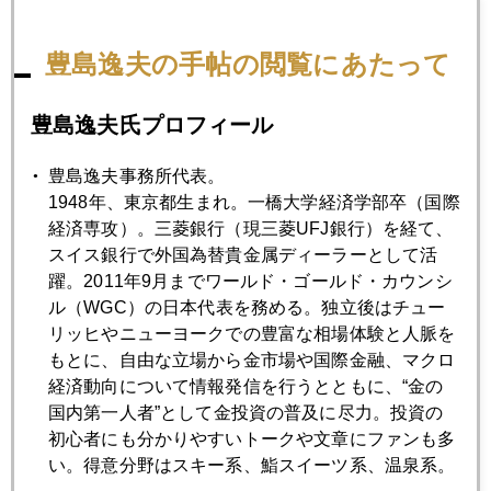
2025年06月30日
豊島逸夫の手帖の閲覧にあたって
日経平均４万円台、金は３３００ドル割れ
豊島逸夫氏プロフィール
2025年06月26日
プラチナ続騰、１４００ドル接近
豊島逸夫事務所代表。
1948年、東京都生まれ。一橋大学経済学部卒（国際
経済専攻）。三菱銀行（現三菱UFJ銀行）を経て、
2025年06月25日
スイス銀行で外国為替貴金属ディーラーとして活
まだまだ遠い、金投資への道
躍。2011年9月までワールド・ゴールド・カウンシ
ル（WGC）の日本代表を務める。独立後はチュー
リッヒやニューヨークでの豊富な相場体験と人脈を
2025年06月24日
もとに、自由な立場から金市場や国際金融、マクロ
停戦には素直に売り、米国参戦には無反応
経済動向について情報発信を行うとともに、“金の
国内第一人者”として金投資の普及に尽力。投資の
初心者にも分かりやすいトークや文章にファンも多
2025年06月23日
い。得意分野はスキー系、鮨スイーツ系、温泉系。
続編、有事の金より有事のドル