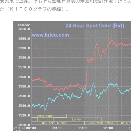
安効果で上昇。そもそも金曜日発表の米雇用統計が驚くほど
た（ＫＩＴＣＯグラフの赤線）。