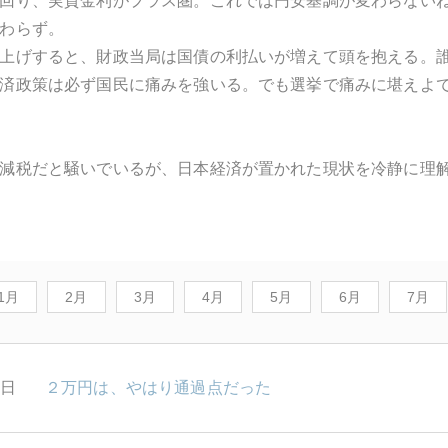
回り、実質金利がプラス圏。これでは円安基調が変わらない
わらず。
上げすると、財政当局は国債の利払いが増えて頭を抱える。
済政策は必ず国民に痛みを強いる。でも選挙で痛みに堪えよ
減税だと騒いでいるが、日本経済が置かれた現状を冷静に理
1月
2月
3月
4月
5月
6月
7月
0日
２万円は、やはり通過点だった