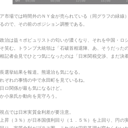
ア市場では時間外のＮＹ金が売られている（同グラフの緑線
るので、その前のポジション調整である。
政治は益々ポピュリストの匂いが濃くなり、それを中国・ロ
そ笑む。トランプ大統領は「石破首相退陣、あ、そうだった
相記者会見でひとつ気になったのは「日米関税交渉、まだ決
長選挙結果を報道。熊退治も気になる。
れぞれの事情の中で永田町を見ているね。
日ロ関係が最も気になるけど。
か小泉氏か動向を見守ろう。
視点では日米実質金利差が要注意。
上昇（３％）が日本国債利回り（１．５％）を上回り、円の