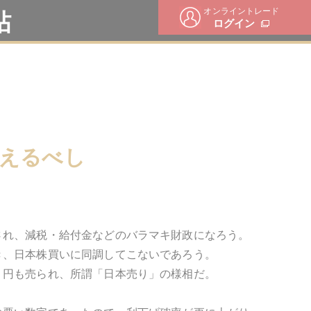
オンライントレード
帖
ログイン
考えるべし
され、減税・給付金などのバラマキ財政になろう。
き、日本株買いに同調してこないであろう。
、円も売られ、所謂「日本売り」の様相だ。