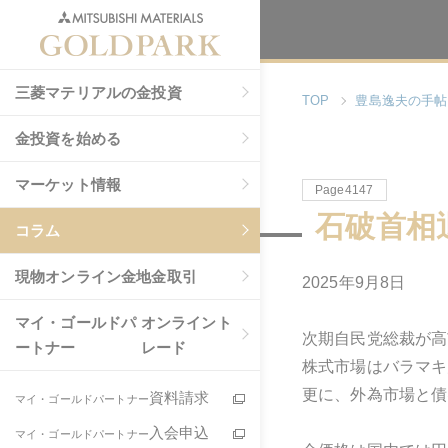
三菱マテリアルの金投資
TOP
豊島逸夫の手帖
金投資を始める
マーケット情報
Page4147
石破首相
コラム
現物
オンライン金地金取引
2025年9月8日
マイ・ゴールドパ
オンライント
次期自民党総裁が高
ートナー
レード
株式市場はバラマキ
更に、外為市場と債
資料請求
マイ・ゴールドパートナー
入会申込
マイ・ゴールドパートナー