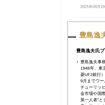
2025年09月2
2025年09月2
豊島逸
2025年09月2
豊島逸夫氏プ
豊島逸夫事
1948年、
2025年09月2
菱UFJ銀行
9月までワ
チューリッ
2025年09月2
金市場や国
第一人者”