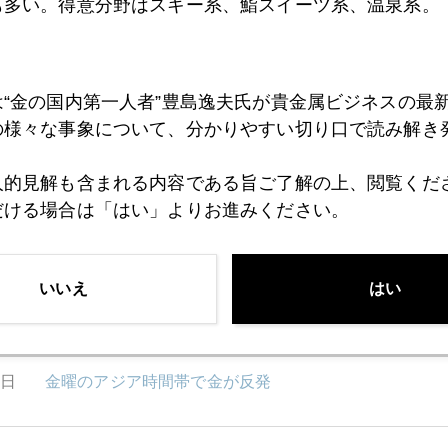
も多い。得意分野はスキー系、鮨スイーツ系、温泉系。
9日
米債券王「財産の２５％は金で」
は“金の国内第一人者”豊島逸夫氏が貴金属ビジネスの最
8日
ＦＯＭＣ直後、金反落
の様々な事象について、分かりやすい切り口で読み解き
人的見解も含まれる内容である旨ご了解の上、閲覧くだ
7日
不気味なＦＯＭＣ、利下げ織り込む市場の関心は議事
だける場合は「はい」よりお進みください。
いいえ
はい
6日
熱気なき日経平均、熱気ムンムンの金、連日の最高値
2日
金曜のアジア時間帯で金が反発