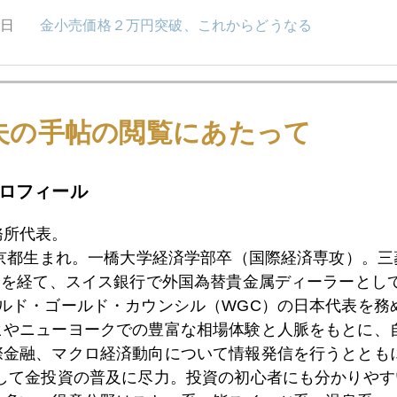
9日
金小売価格２万円突破、これからどうなる
6日
国内小売価格、２万円の大台直前で足踏み
夫の手帖の閲覧にあたって
5日
世界的に金保管用金庫が足りない
ロフィール
務所代表。
東京都生まれ。一橋大学経済学部卒（国際経済専攻）。
4日
いよいよ金２万円時代到来？
）を経て、スイス銀行で外国為替貴金属ディーラーとして
ールド・ゴールド・カウンシル（WGC）の日本代表を務
ヒやニューヨークでの豊富な相場体験と人脈をもとに、
2日
週明け、金、再上昇
際金融、マクロ経済動向について情報発信を行うとともに
として金投資の普及に尽力。投資の初心者にも分かりやす