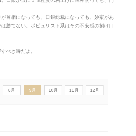
ね。日銀が仮に１％程度の利上げに踏み切っても、円
誰が首相になっても、日銀総裁になっても、妙案があ
では勝てない。ポピュリスト系はその不安感の捌け口
解すべき時だよ。
8月
9月
10月
11月
12月