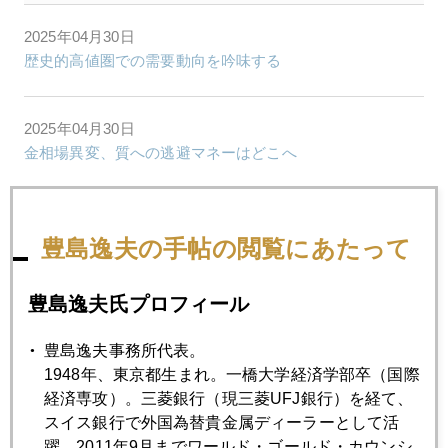
2025年04月30日
歴史的高値圏での需要動向を吟味する
2025年04月30日
金相場異変、質への逃避マネーはどこへ
2025年04月25日
豊島逸夫の手帖の閲覧にあたって
どうなる金価格
豊島逸夫氏プロフィール
2025年04月24日
懸念される金暴落後の成り行き
豊島逸夫事務所代表。
1948年、東京都生まれ。一橋大学経済学部卒（国際
経済専攻）。三菱銀行（現三菱UFJ銀行）を経て、
2025年04月23日
スイス銀行で外国為替貴金属ディーラーとして活
３３００～３５００のレンジで大乱高下
躍。2011年9月までワールド・ゴールド・カウンシ