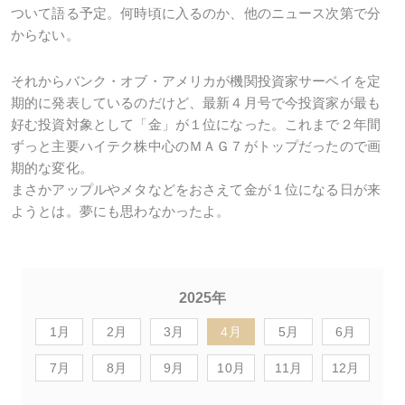
ついて語る予定。何時頃に入るのか、他のニュース次第で分
からない。
それからバンク・オブ・アメリカが機関投資家サーベイを定
期的に発表しているのだけど、最新４月号で今投資家が最も
好む投資対象として「金」が１位になった。これまで２年間
ずっと主要ハイテク株中心のＭＡＧ７がトップだったので画
期的な変化。
まさかアップルやメタなどをおさえて金が１位になる日が来
ようとは。夢にも思わなかったよ。
2025年
1月
2月
3月
4月
5月
6月
7月
8月
9月
10月
11月
12月