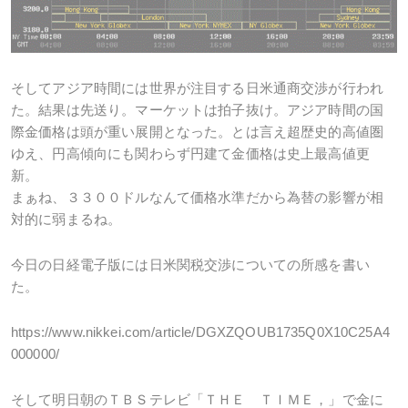
そしてアジア時間には世界が注目する日米通商交渉が行われ
た。結果は先送り。マーケットは拍子抜け。アジア時間の国
際金価格は頭が重い展開となった。とは言え超歴史的高値圏
ゆえ、円高傾向にも関わらず円建て金価格は史上最高値更
新。
まぁね、３３００ドルなんて価格水準だから為替の影響が相
対的に弱まるね。
今日の日経電子版には日米関税交渉についての所感を書い
た。
https://www.nikkei.com/article/DGXZQOUB1735Q0X10C25A4
000000/
そして明日朝のＴＢＳテレビ「ＴＨＥ ＴＩＭＥ，」で金に