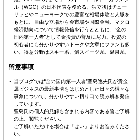
ル（WGC）の日本代表を務める。独立後はチュー
リッヒやニューヨークでの豊富な相場体験と人脈を
2025年04月22日
もとに、自由な立場から金市場や国際金融、マクロ
また、一日１００ドル近く急騰、３５００ドル視野
経済動向について情報発信を行うとともに、“金の
国内第一人者”として金投資の普及に尽力。投資の
2025年04月21日
初心者にも分かりやすいトークや文章にファンも多
イースター休暇明け、アジア時間で金続騰
い。得意分野はスキー系、鮨スイーツ系、温泉系。
留意事項
2025年04月18日
金急騰、やっと一服
当ブログでは“金の国内第一人者”豊島逸夫氏が貴金
属ビジネスの最新事情をはじめとした日々の様々な
事象について、分かりやすい切り口で読み解き発信
2025年04月17日
しています。
米機関投資家調査、ＮＯ１の投資対象はアップル、メタを
豊島氏の個人的見解も含まれる内容である旨ご了解
押さえ「金」１位
の上、閲覧ください。
ご了解いただける場合は「はい」よりお進みくださ
い。
2025年04月16日