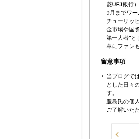
菱UFJ銀行
9月までワ
チューリッ
2025年03月1
金市場や国
第一人者”
章にファン
2025年03月1
留意事項
当ブログで
2025年03月1
とした日々
す。
豊島氏の個
ご了解いた
2025年03月1
2025年03月1