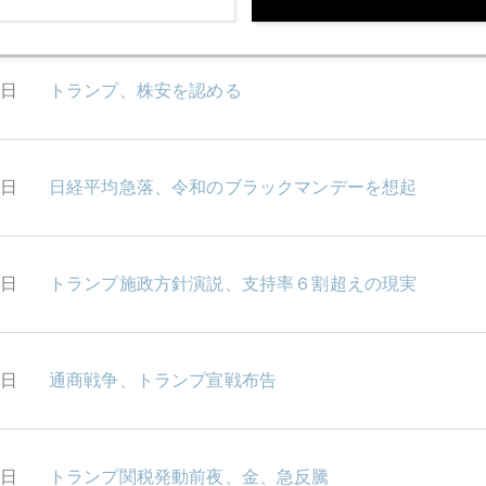
0日
トランプ、株安を認める
7日
日経平均急落、令和のブラックマンデーを想起
6日
トランプ施政方針演説、支持率６割超えの現実
5日
通商戦争、トランプ宣戦布告
4日
トランプ関税発動前夜、金、急反騰