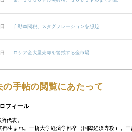
8日
金、３０００ドル突破後、３０６０ドルまで続騰
7日
自動車関税、スタグフレーションを想起
6日
ロシア金大量売却を警戒する金市場
5日
金価格、年内、暴落も視野に
夫の手帖の閲覧にあたって
1日
トランプさん！ゴールド、持ってますか？
ロフィール
務所代表。
東京都生まれ。一橋大学経済学部卒（国際経済専攻）。
9日
速報 ＮＹ金、３０４０ドルまで急騰