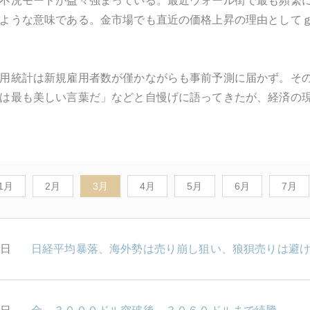
不況モードが益々強まっている。最近ウォール街で最も頻繁
ような意味である。金市場でも直近の価格上昇の理由として
用統計は新規雇用者数が僅かながらも事前予測に届かず。そ
は最も美しい言葉だ」などと自慢げに語ってきたが、経済の
1月
2月
3月
4月
5月
6月
7月
1日
日経平均暴落、海外勢は売り崩し狙い、狼狽売りは避