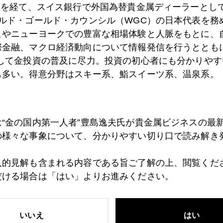
）を経て、スイス銀行で外国為替貴金属ディーラーとして
ールド・ゴールド・カウンシル（WGC）の日本代表を務
ヒやニューヨークでの豊富な相場体験と人脈をもとに、
8日
いつまで続くトランプ相場
際金融、マクロ経済動向について情報発信を行うとともに
として金投資の普及に尽力。投資の初心者にも分かりやす
も多い。得意分野はスキー系、鮨スイーツ系、温泉系。
4日
速報 ＮＹ金、３０００ドル突破
は“金の国内第一人者”豊島逸夫氏が貴金属ビジネスの最
3日
トランプリスクの注意点を解説
の様々な事象について、分かりやすい切り口で読み解き
人的見解も含まれる内容である旨ご了解の上、閲覧くだ
だける場合は「はい」よりお進みください。
2日
保護主義は「全員負け」のシナリオ
いいえ
はい
1日
速報 遂に米株メルトダウン、金価格も「とばっちり