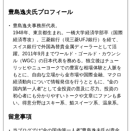
パウエル議長のレームダック化にも「金」が反応薄なわけ
豊島逸夫氏プロフィール
2025年08月27日
豊島逸夫事務所代表。
パウエル議長はレームダック化、ＮＹ市場の認識
1948年、東京都生まれ。一橋大学経済学部卒（国際
経済専攻）。三菱銀行（現三菱UFJ銀行）を経て、
スイス銀行で外国為替貴金属ディーラーとして活
2025年08月26日
躍。2011年9月までワールド・ゴールド・カウンシ
ステーブルコインと金
ル（WGC）の日本代表を務める。独立後はチュー
リッヒやニューヨークでの豊富な相場体験と人脈を
もとに、自由な立場から金市場や国際金融、マクロ
2025年08月25日
経済動向について情報発信を行うとともに、“金の
ジャクソンホールでのパウエル講演後、金急騰だが。。。
国内第一人者”として金投資の普及に尽力。投資の
初心者にも分かりやすいトークや文章にファンも多
2025年08月22日
い。得意分野はスキー系、鮨スイーツ系、温泉系。
どうなる 日本国債（ＪＧＢ）
留意事項
2025年08月21日
当ブログでは“金の国内第一人者”豊島逸夫氏が貴金