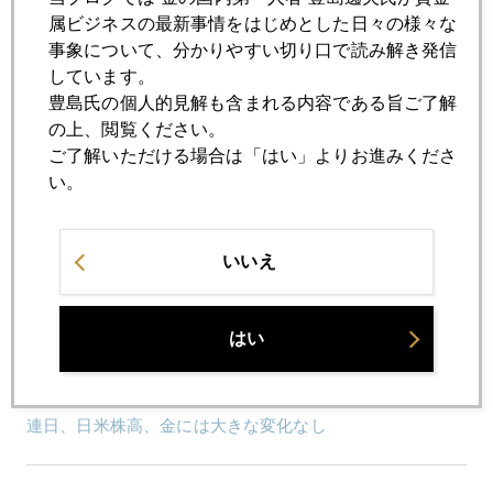
札幌は ちょっぴり 秋の気配
属ビジネスの最新事情をはじめとした日々の様々な
事象について、分かりやすい切り口で読み解き発信
しています。
2025年08月20日
豊島氏の個人的見解も含まれる内容である旨ご了解
金とプラチナの違いとは
の上、閲覧ください。
ご了解いただける場合は「はい」よりお進みくださ
い。
2025年08月19日
今年もジャクソンホールの季節
いいえ
2025年08月18日
金市場から見るプーチン・トランプ会談
はい
2025年08月18日
連日、日米株高、金には大きな変化なし