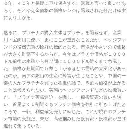
０年、４０年と長期に亘り保有する。退蔵と言って良いであ
ろう。それゆえ金価格の価格レンジは退蔵された分だけ確実
に切り上がる。
然るに、プラチナの購入主体はプラチナを退蔵せず、産業
用・宝飾用に使い、更にここが重要なことだが、ヘッジファ
ンドの投機売買の恰好の標的となる。市場が小さいので価格
が大きく乱高下するからだ。今年はプラチナ価格が１０００
ドル前後の水準から短期間に１５００ドル近くまで急騰し
た。価格が短期間で５割も上がるほどの需給の大変化があっ
たのか。南アの鉱山の生産に障害が生じたことや、中国の一
部の人がプラチナを買った程度の話で、５割も価格が上がる
ことは考えられない。実態はヘッジファンドなどの投機買い
だ。「プラチナ実需逼迫」を囃し、一般投資家の買いも誘
い、首尾よく５割近くもプラチナ価格を強引に引き上げたと
ころで、一転、利益確定売りに転じた。これが現在のプラチ
ナ市場の実態だ。未だ、高値掴みした投資家・投機家が逃げ
遅れて焦っている。