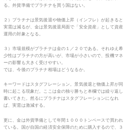
る。外貨準備でプラチナを買う国はない。
２）プラチナは景気後退や物価上昇（インフレ）が起きると
実需は減るが、金は景気後退局面で「安全資産」として資産
運用の対象となる。
３）市場規模がプラチナは金の１／２０である。それゆえ希
少性はプラチナの方が高いが、市場が小さいので、投機マネ
ーの影響も大きく受けやすい。
では、今後のプラチナ相場はどうなるか。
キーワードはスタグフレーション。景気後退と物価上昇が同
時に起こる現象だ。ここは金の独り勝ちと本欄では繰り返し
書いてきた。然るにプラチナはスタグフレーションになれ
ば、実需は激減する。
更に、金は外貨準備として年間１０００トンペースで買われ
ている。国が自国の経済安全保障のために購入するので、３