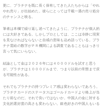
更に、プラチナを既に長く保有してきた人たちからは「やれ
やれ売り」が出始めた。彼らにとっては千載一遇の売り処分
のチャンスと映る。
筆者は本欄で繰り返し述べてきたように、プラチナが個人的
には大好きである。しかしプロとしては、ここは冷静に現実
を見なければならないと自戒の意味も込め語っている。プラ
チナ需給の数字がＰＲ機関による調査であることもはっきり
言って気にいらない。
結論として金は２０２６年には４０００ドルを試すと思う
が、プラチナは１０００ドルまで、つまり以前の常態まで戻
る可能性がある。
それでもプラチナの持つプレミア感は変わらないであろう。
プラチナカードのステータスはゴールドカードより格上が当
たり前なのだ。それで良いではないか。中国人の金に対する
文化的選好度の高さも変わらない。銀色好きの中国人もいる