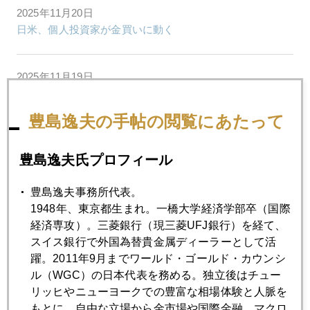
2025年11月20日
日米、個人投資家が金買いに動く
2025年11月19日
気になるロシア公的金準備２３２９トンの行方
豊島逸夫の手帖の閲覧にあたって
2025年11月18日
エヌビディア決算控え、株も金も下げ
豊島逸夫氏プロフィール
豊島逸夫事務所代表。
2025年11月17日
1948年、東京都生まれ。一橋大学経済学部卒（国際
米利下げ観測後退の影響が拡大中
経済専攻）。三菱銀行（現三菱UFJ銀行）を経て、
スイス銀行で外国為替貴金属ディーラーとして活
躍。2011年9月までワールド・ゴールド・カウンシ
2025年11月14日
ル（WGC）の日本代表を務める。独立後はチュー
米テック株大波乱の日に金ＹｏｕＴｕｂｅ公開
リッヒやニューヨークでの豊富な相場体験と人脈を
もとに、自由な立場から金市場や国際金融、マクロ