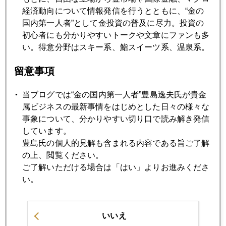
経済動向について情報発信を行うとともに、“金の
2025年11月13日
国内第一人者”として金投資の普及に尽力。投資の
金 ４２００ドル再突破
初心者にも分かりやすいトークや文章にファンも多
い。得意分野はスキー系、鮨スイーツ系、温泉系。
2025年11月12日
留意事項
若い世代、老後に金価格はいくらになるか？
当ブログでは“金の国内第一人者”豊島逸夫氏が貴金
属ビジネスの最新事情をはじめとした日々の様々な
2025年11月11日
事象について、分かりやすい切り口で読み解き発信
金、再噴火
しています。
豊島氏の個人的見解も含まれる内容である旨ご了解
2025年11月10日
の上、閲覧ください。
金、上抜け ４０８０ドル
ご了解いただける場合は「はい」よりお進みくださ
い。
2025年11月07日
伏兵、米労働統計悪化
いいえ