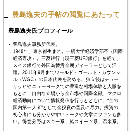
2025年04月23日
３３００～３５００のレンジで大乱高下
豊島逸夫の手帖の閲覧にあたって
2025年04月22日
豊島逸夫氏プロフィール
また、一日１００ドル近く急騰、３５００ドル視野
豊島逸夫事務所代表。
1948年、東京都生まれ。一橋大学経済学部卒（国際
2025年04月21日
経済専攻）。三菱銀行（現三菱UFJ銀行）を経て、
イースター休暇明け、アジア時間で金続騰
スイス銀行で外国為替貴金属ディーラーとして活
躍。2011年9月までワールド・ゴールド・カウンシ
ル（WGC）の日本代表を務める。独立後はチュー
2025年04月18日
リッヒやニューヨークでの豊富な相場体験と人脈を
金急騰、やっと一服
もとに、自由な立場から金市場や国際金融、マクロ
経済動向について情報発信を行うとともに、“金の
国内第一人者”として金投資の普及に尽力。投資の
2025年04月17日
初心者にも分かりやすいトークや文章にファンも多
米機関投資家調査、ＮＯ１の投資対象はアップル、メタを
い。得意分野はスキー系、鮨スイーツ系、温泉系。
押さえ「金」１位