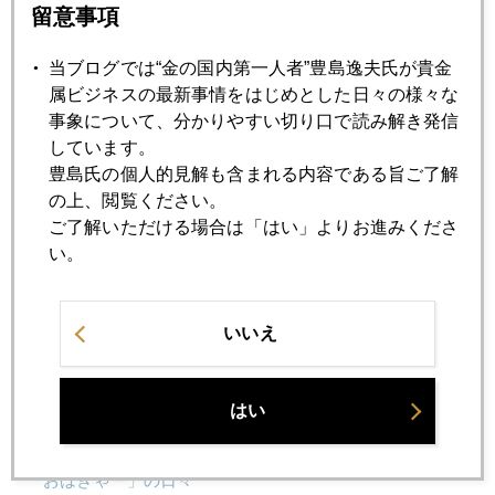
留意事項
2025年04月16日
当ブログでは“金の国内第一人者”豊島逸夫氏が貴金
国際金価格、３３００ドル視野
属ビジネスの最新事情をはじめとした日々の様々な
事象について、分かりやすい切り口で読み解き発信
しています。
2025年04月15日
豊島氏の個人的見解も含まれる内容である旨ご了解
３２００ドル超え、やっと一服
の上、閲覧ください。
ご了解いただける場合は「はい」よりお進みくださ
2025年04月14日
い。
金、高値追い、どこまで
いいえ
2025年04月11日
トランプ金高、３２００ドル突破
はい
2025年04月10日
「おはぎゃー」の日々