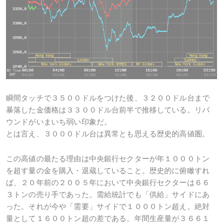
瞬間タッチで３５００ドルをつけた後、３２００ドル台まで
暴落した金価格は３３００ドル台前半で推移している。リバ
ウンドがいまいち弱い印象だ。
とは言え、３０００ドル台は異常とも思える歴史的高値圏。
この高値の最たる理由は中央銀行セクターが年１０００トン
を超す量の金を購入・退蔵していること。歴史的に俯瞰すれ
ば、２０年前の２００５年において中央銀行セクターは６６
３トンの売り手であった。需給統計でも「供給」サイドにあ
った。それが今や「需要」サイドで１０００トン超え。絶対
量として１６００トン超の差である。年間生産量が３６６１