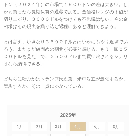
トン（２０２４年）の市場で１６００トンの差は大きい。し
かも買ったら長期保有の退蔵である。金価格レンジの下値が
切り上がり、３０００ドルをつけても不思議はない。今の金
相場はその現実を織り込む過程にあると理解できよう。
とは言え、いきなり３５００ドルとはいかにもやり過ぎであ
ろう。まだまだ値固めの期間が必要と感じる。もう一回２５
００ドルを見た上で、３５００ドルまで買い戻されるシナリ
オなら納得できる。
どちらに転ぶかはトランプ氏次第。米中対立が激化するか、
譲歩するか。その一点にかかっている。
2025年
1月
2月
3月
4月
5月
6月