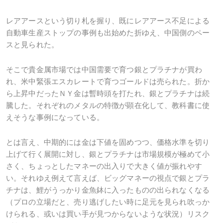
レアアースという切り札を握り、既にレアアース不足による
自動車生産ストップの事例も出始めた折ゆえ、中国側のペー
スと見られた。
そこで貴金属市場では中国需要で育つ銀とプラチナが買わ
れ、米中緊張エスカレートで育つゴールドは売られた。折か
ら上昇中だったＮＹ金は暫時頭を打たれ、銀とプラチナは続
騰した。それぞれのメタルの特徴が顕在化して、教科書に使
えそうな事例になっている。
とは言え、中期的には金は下値を固めつつ、価格水準を切り
上げて行く展開に対し、銀とプラチナは市場規模が極めて小
さく、ちょっとしたマネーの出入りで大きく値が振れやす
い。それゆえ例えて言えば、ビッグマネーの視点で銀とプラ
チナは、鯉がうっかり金魚鉢に入ったものの出られなくなる
（プロの立場だと、売り逃げしたい時に足元を見られ吹っか
けられる、或いは買い手が見つからないような状況）リスク