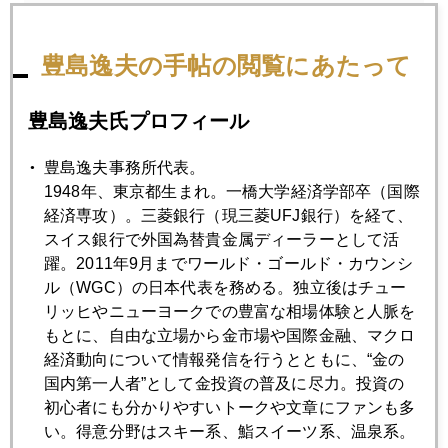
2025年06月30日
豊島逸夫の手帖の閲覧にあたって
日経平均４万円台、金は３３００ドル割れ
豊島逸夫氏プロフィール
2025年06月26日
プラチナ続騰、１４００ドル接近
豊島逸夫事務所代表。
1948年、東京都生まれ。一橋大学経済学部卒（国際
経済専攻）。三菱銀行（現三菱UFJ銀行）を経て、
2025年06月25日
スイス銀行で外国為替貴金属ディーラーとして活
まだまだ遠い、金投資への道
躍。2011年9月までワールド・ゴールド・カウンシ
ル（WGC）の日本代表を務める。独立後はチュー
リッヒやニューヨークでの豊富な相場体験と人脈を
2025年06月24日
もとに、自由な立場から金市場や国際金融、マクロ
停戦には素直に売り、米国参戦には無反応
経済動向について情報発信を行うとともに、“金の
国内第一人者”として金投資の普及に尽力。投資の
初心者にも分かりやすいトークや文章にファンも多
2025年06月23日
い。得意分野はスキー系、鮨スイーツ系、温泉系。
続編、有事の金より有事のドル