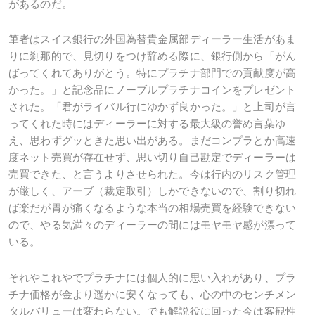
があるのだ。
筆者はスイス銀行の外国為替貴金属部ディーラー生活があま
りに刹那的で、見切りをつけ辞める際に、銀行側から「がん
ばってくれてありがとう。特にプラチナ部門での貢献度が高
かった。」と記念品にノーブルプラチナコインをプレゼント
された。「君がライバル行にゆかず良かった。」と上司が言
ってくれた時にはディーラーに対する最大級の誉め言葉ゆ
え、思わずグッときた思い出がある。まだコンプラとか高速
度ネット売買が存在せず、思い切り自己勘定でディーラーは
売買できた、と言うよりさせられた。今は行内のリスク管理
が厳しく、アーブ（裁定取引）しかできないので、割り切れ
ば楽だが胃が痛くなるような本当の相場売買を経験できない
ので、やる気満々のディーラーの間にはモヤモヤ感が漂って
いる。
それやこれやでプラチナには個人的に思い入れがあり、プラ
チナ価格が金より遥かに安くなっても、心の中のセンチメン
タルバリューは変わらない。でも解説役に回った今は客観性