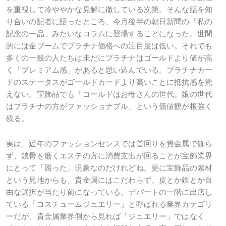
を重視して冷ややかな見解に徹している次第。そんな話を知
り合いの記者に語ったところ、今月後半の朝日新聞の「私の
記念の一品」みたいなコラムに登場することになった。世間
的には金ブームでプラチナ価格への注目度は低い。それでも
多くの一般の人たちは未だにプラチナはゴールドより値が高
く「プレミアム感」があると思い込んでいる。プラチナカー
ドのステータスがゴールドカードより高いことに抵抗感を覚
えない。宝飾品でも「ゴールドはお母さんの世代。娘の世代
はプラチナの方がファッショナブル」という価値観が根強く
残る。
実は、近年のファッションセンスでは首回りを貴金属で飾ら
ず、鎖骨を磨くエステの方に消費支出が回ることが宝飾業界
にとって「困った」現象なのだけれどね。更に宝飾品の素材
という見地からも、貴金属にはこだわらず、皮とか鉄とか自
由な選択が当たり前になっている。デパートの一階に出店し
ている「コスチュームジュエリー」と呼ばれる業界カテゴリ
ーだが、貴金属業界側から見れば「ジュエリー」ではなく