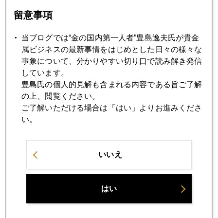
留意事項
2025年06月23日
当ブログでは“金の国内第一人者”豊島逸夫氏が貴金
速報版、米国イラン参戦でも有事の金買いは限定的
属ビジネスの最新事情をはじめとした日々の様々な
事象について、分かりやすい切り口で読み解き発信
しています。
2025年06月20日
豊島氏の個人的見解も含まれる内容である旨ご了解
利下げ回数より次期ＦＲＢ議長候補、先走るＮＹ市場
の上、閲覧ください。
ご了解いただける場合は「はい」よりお進みくださ
い。
2025年06月19日
プラチナ続騰
いいえ
2025年06月18日
トランプ氏の目論見、中国経済狙い撃ちのオイルショック
はい
2025年06月17日