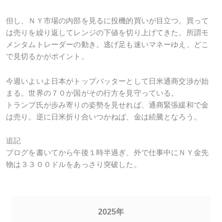
但し、ＮＹ市場の内部を見るに投機的買いが目立つ。買って
は売りを繰り返してレンジの下値を切り上げてきた。所謂モ
メンタムトレーダーの動き。逃げ足も速いマネーゆえ、どこ
で見切るかがポイント。
今週いよいよ日本がトップバッターとして日米通商交渉が始
まる。世界の７０か国がその行方を見守っている。
トランプ氏が歩み寄りの姿勢を見せれば、通商緊張緩和で金
は売り。逆に日米折り合いつかねば、金は続騰となろう。
追記
ブログを書いてから午後１時半過ぎ、外で仕事中にＮＹ金先
物は３３００ドルをあっさり突破した。
2025年