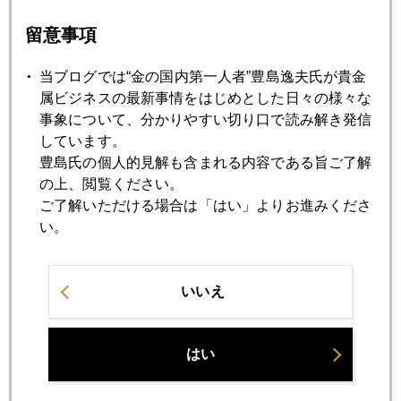
押さえ「金」１位
留意事項
当ブログでは“金の国内第一人者”豊島逸夫氏が貴金
2025年04月16日
属ビジネスの最新事情をはじめとした日々の様々な
国際金価格、３３００ドル視野
事象について、分かりやすい切り口で読み解き発信
しています。
豊島氏の個人的見解も含まれる内容である旨ご了解
2025年04月15日
の上、閲覧ください。
３２００ドル超え、やっと一服
ご了解いただける場合は「はい」よりお進みくださ
い。
2025年04月14日
金、高値追い、どこまで
いいえ
2025年04月11日
トランプ金高、３２００ドル突破
はい