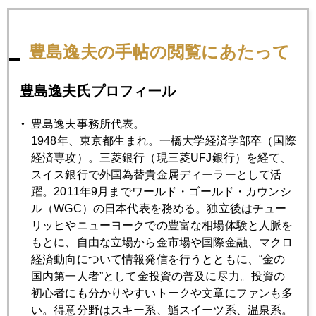
2025年04月23日
豊島逸夫の手帖の閲覧にあたって
３３００～３５００のレンジで大乱高下
豊島逸夫氏プロフィール
2025年04月22日
また、一日１００ドル近く急騰、３５００ドル視野
豊島逸夫事務所代表。
1948年、東京都生まれ。一橋大学経済学部卒（国際
経済専攻）。三菱銀行（現三菱UFJ銀行）を経て、
2025年04月21日
スイス銀行で外国為替貴金属ディーラーとして活
イースター休暇明け、アジア時間で金続騰
躍。2011年9月までワールド・ゴールド・カウンシ
ル（WGC）の日本代表を務める。独立後はチュー
リッヒやニューヨークでの豊富な相場体験と人脈を
2025年04月18日
もとに、自由な立場から金市場や国際金融、マクロ
金急騰、やっと一服
経済動向について情報発信を行うとともに、“金の
国内第一人者”として金投資の普及に尽力。投資の
初心者にも分かりやすいトークや文章にファンも多
2025年04月17日
い。得意分野はスキー系、鮨スイーツ系、温泉系。
米機関投資家調査、ＮＯ１の投資対象はアップル、メタを