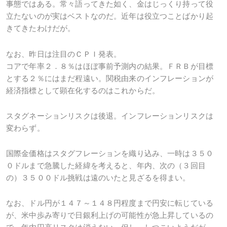
事態ではある。常々語ってきた如く、金はじっくり持って役
立たないのが実はベストなのだ。近年は役立つことばかり起
きてきたわけだが。
なお、昨日は注目のＣＰＩ発表。
コアで年率２．８％はほぼ事前予測内の結果。ＦＲＢが目標
とする２％にはまだ程遠い。関税由来のインフレーションが
経済指標として顕在化するのはこれからだ。
スタグネーションリスクは後退。インフレーションリスクは
変わらず。
国際金価格はスタグフレーションを織り込み、一時は３５０
０ドルまで急騰した経緯を考えると、年内、次の（３回目
の）３５００ドル挑戦は遠のいたと見ざるを得まい。
なお、ドル円が１４７～１４８円程度まで円安に転じている
が、米中歩み寄りで日銀利上げの可能性が急上昇しているの