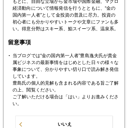
もとに、自由な立場から金市場や国際金融、マクロ
経済動向について情報発信を行うとともに、“金の
2025年05月21日
国内第一人者”として金投資の普及に尽力。投資の
米国債格下げによる金急騰第二波
初心者にも分かりやすいトークや文章にファンも多
い。得意分野はスキー系、鮨スイーツ系、温泉系。
2025年05月20日
留意事項
日本国債は大丈夫か
当ブログでは“金の国内第一人者”豊島逸夫氏が貴金
2025年05月19日
属ビジネスの最新事情をはじめとした日々の様々な
メガ級の金上昇要因、登場
事象について、分かりやすい切り口で読み解き発信
しています。
豊島氏の個人的見解も含まれる内容である旨ご了解
2025年05月16日
の上、閲覧ください。
一日１００ドル幅の荒い調整局面
ご了解いただける場合は「はい」よりお進みくださ
い。
2025年05月15日
相場の潮目が変わった
いいえ