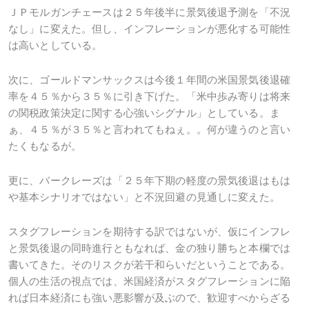
ＪＰモルガンチェースは２５年後半に景気後退予測を「不況
なし」に変えた。但し、インフレーションが悪化する可能性
は高いとしている。
次に、ゴールドマンサックスは今後１年間の米国景気後退確
率を４５％から３５％に引き下げた。「米中歩み寄りは将来
の関税政策決定に関する心強いシグナル」としている。ま
ぁ、４５％が３５％と言われてもねぇ。。何が違うのと言い
たくもなるが。
更に、バークレーズは「２５年下期の軽度の景気後退はもは
や基本シナリオではない」と不況回避の見通しに変えた。
スタグフレーションを期待する訳ではないが、仮にインフレ
と景気後退の同時進行ともなれば、金の独り勝ちと本欄では
書いてきた。そのリスクが若干和らいだということである。
個人の生活の視点では、米国経済がスタグフレーションに陥
れば日本経済にも強い悪影響が及ぶので、歓迎すべからざる