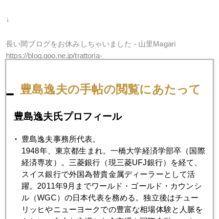
↓
長い間ブログをお休みしちゃいました - 山里Magari
https://blog.goo.ne.jp/trattoria-
magari/e/b283158acff4cf2bde29962386cf82af
豊島逸夫の手帖の閲覧にあたって
2025年
豊島逸夫氏プロフィール
1月
2月
3月
4月
5月
6月
豊島逸夫事務所代表。
1948年、東京都生まれ。一橋大学経済学部卒（国際
7月
8月
9月
10月
11月
12月
経済専攻）。三菱銀行（現三菱UFJ銀行）を経て、
スイス銀行で外国為替貴金属ディーラーとして活
躍。2011年9月までワールド・ゴールド・カウンシ
2025年05月22日
ル（WGC）の日本代表を務める。独立後はチュー
日米、同時に国債入札不調の衝撃
リッヒやニューヨークでの豊富な相場体験と人脈を