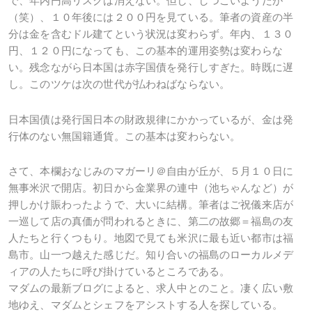
で、年内円高リスクは消えない。但し、しつこいようだが
（笑）、１０年後には２００円を見ている。筆者の資産の半
分は金を含むドル建てという状況は変わらず。年内、１３０
円、１２０円になっても、この基本的運用姿勢は変わらな
い。残念ながら日本国は赤字国債を発行しすぎた。時既に遅
し。このツケは次の世代が払わねばならない。
日本国債は発行国日本の財政規律にかかっているが、金は発
行体のない無国籍通貨。この基本は変わらない。
さて、本欄おなじみのマガーリ＠自由が丘が、５月１０日に
無事米沢で開店。初日から金業界の連中（池ちゃんなど）が
押しかけ賑わったようで、大いに結構。筆者はご祝儀来店が
一巡して店の真価が問われるときに、第二の故郷＝福島の友
人たちと行くつもり。地図で見ても米沢に最も近い都市は福
島市。山一つ越えた感じだ。知り合いの福島のローカルメデ
ィアの人たちに呼び掛けているところである。
マダムの最新ブログによると、求人中とのこと。凄く広い敷
地ゆえ、マダムとシェフをアシストする人を探している。