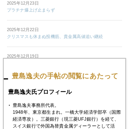
2025年12月23日
プラチナ爆上げ止まらず
2025年12月22日
クリスマスも休まぬ投機筋、貴金属高値追い継続
2025年12月19日
円長期金利２％のレッドライン超え
豊島逸夫の手帖の閲覧にあたって
2025年12月18日
貴金属サンタクロース・ラリー
豊島逸夫氏プロフィール
豊島逸夫事務所代表。
2025年12月17日
1948年、東京都生まれ。一橋大学経済学部卒（国際
雇用統計で金は底堅く、白金は続騰
経済専攻）。三菱銀行（現三菱UFJ銀行）を経て、
スイス銀行で外国為替貴金属ディーラーとして活