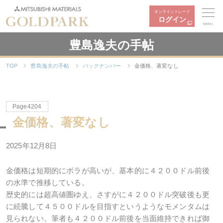
オンライントレード
ログイン
MENU
豊島逸夫の手帖
TOP
豊島逸夫の手帖
バックナンバー
金価格、著変なし
Page4204
金価格、著変なし
2025年12月8日
金価格は短期的にボラが高いが、基本的に４２００ドル前後
の水準で推移している。
歴史的には超高値圏ゆえ、さすがに４２００ドル突破後も更
に続騰して４５００ドルを目指すというようなモメンタムは
見られない。筆者も４２００ドル前後を当面維持できれば御