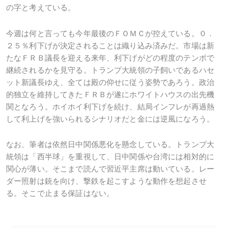
の字と考えている。
今週は何と言っても今年最後のＦＯＭＣが控えている。０．
２５％利下げが決定されることは織り込み済みだ。市場は新
たなＦＲＢ議長を迎える来年、利下げがどの程度のテンポで
継続されるかを見守る。トランプ大統領の子飼いであるハセ
ット新議長ゆえ、全ては殿の仰せに従う姿勢であろう。政治
的独立を維持してきたＦＲＢが遂にホワイトハウスの出先機
関となろう。ホイホイ利下げを続け、結局インフレが再過熱
して利上げを強いられるシナリオだと金には逆風になろう。
なお、筆者は依然日中関係悪化を懸念している。トランプ大
統領は「西半球」を重視して、日中関係や台湾には相対的に
関心が薄い。そこまで読んで習近平主席は動いている。レー
ダー照射は銃を向け、撃鉄を起こすような動作を想起させ
る。そこで止まる保証はない。