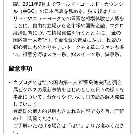
躍。2011年9月までワールド・ゴールド・カウンシ
2025年12月16日
ル（WGC）の日本代表を務める。独立後はチュー
白金急騰
リッヒやニューヨークでの豊富な相場体験と人脈を
もとに、自由な立場から金市場や国際金融、マクロ
経済動向について情報発信を行うとともに、“金の
2025年12月15日
国内第一人者”として金投資の普及に尽力。投資の
来年の下げ材料を探すとすれば
初心者にも分かりやすいトークや文章にファンも多
い。得意分野はスキー系、鮨スイーツ系、温泉系。
2025年12月12日
留意事項
雇用者数、実質減、金急騰
当ブログでは“金の国内第一人者”豊島逸夫氏が貴金
2025年12月11日
属ビジネスの最新事情をはじめとした日々の様々な
ＦＯＭＣ後、金、銀、続騰
事象について、分かりやすい切り口で読み解き発信
しています。
豊島氏の個人的見解も含まれる内容である旨ご了解
2025年12月10日
の上、閲覧ください。
ＦＯＭＣ初日、銀とプラチナが急騰
ご了解いただける場合は「はい」よりお進みくださ
い。