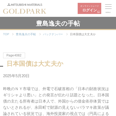
オンライントレード
ログイン
MENU
豊島逸夫の手帖
TOP
豊島逸夫の手帖
バックナンバー
日本国債は大丈夫か
Page4082
日本国債は大丈夫か
2025年5月20日
昨晩のＮＹ市場では、外電で石破首相の「日本の財政状況は
ギリシャより悪い」との発言が伝わり話題となった。日本国
債の主たる所有者は日本人で、外国からの借金依存体質では
ないとされるが、永田町で財源の見えないバラマキ政策が議
論されている状況では、海外投資家の視点では（円高による