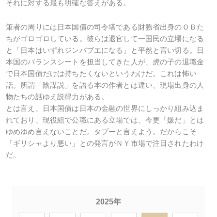
それに対する最も明確な答えがある。
筆者の周りには日本国債の司令塔である財務省出身のＯＢた
ちがゴロゴロしている。彼らは退官して一国民の立場になる
と「日本はいずれジンバブエになる」と平然と言い切る。日
本国のバランスシートを担当してきた人が、虎の子の退職金
で日本国債だけは持ちたくないというわけだ。これは怖い
話。所謂「陰謀説」を語る本の作者とは違い、現場出身の人
物たちの話ゆえ説得力がある。
とは言え、日本国債は日本の金融の世界にしっかり組み込ま
れており、現役組で公職にある立場では、今更「嫌だ」とは
ゆめゆめ言えないことだ。タブーと言えよう。だからこそ
「ギリシャより悪い」との発言がＮＹ市場で注目されたわけ
だ。
2025年