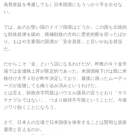
為替差益を考慮しても）日本国債にもうっかり手を出せな
い。
では、あのお堅い国のドイツ国債はどうか。この国も伝統的
な財政規律を緩め、積極財政の方向に歴史的舵を切ったばか
り。もはや主要国の国債が「安全資産」と言いかねる状況
だ。
だからこそ「金」という話になるわけだが、昨晩のＮＹ金市
場では金価格上昇が限定的であった。米国債格下げは既に米
格付け大手２社が昨年決定しており、最後に残ったムーディ
ーズが追随しても織り込み済みというわけだ。
とは言え、財政赤字問題はパウエル議長の言うとおり「サス
テナブルではない」、つまり維持不可能ということだ。今後
ジワリ効くことになろう。
さて、日本人の立場で日本国債を保有することは賢明な資産
運用と言えるのか。