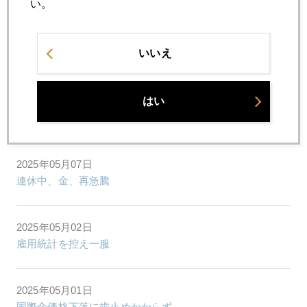
い。
2025年05月09日
いいえ
ＮＹ金、危ういダブルトップ形成
2025年05月08日
はい
ＦＯＭＣ後、国際金価格、高止まり
2025年05月07日
連休中、金、再急騰
2025年05月02日
雇用統計を控え一服
2025年05月01日
国際金価格下落に歯止めかからず