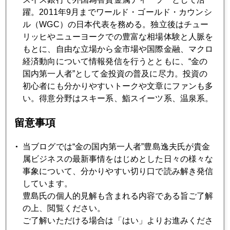
躍。2011年9月までワールド・ゴールド・カウンシ
2025年05月16日
ル（WGC）の日本代表を務める。独立後はチュー
一日１００ドル幅の荒い調整局面
リッヒやニューヨークでの豊富な相場体験と人脈を
もとに、自由な立場から金市場や国際金融、マクロ
経済動向について情報発信を行うとともに、“金の
2025年05月15日
国内第一人者”として金投資の普及に尽力。投資の
相場の潮目が変わった
初心者にも分かりやすいトークや文章にファンも多
い。得意分野はスキー系、鮨スイーツ系、温泉系。
2025年05月14日
留意事項
米スタグフレーションリスク、和らぐ
当ブログでは“金の国内第一人者”豊島逸夫氏が貴金
属ビジネスの最新事情をはじめとした日々の様々な
2025年05月13日
事象について、分かりやすい切り口で読み解き発信
米中歩み寄り、金急落も３２００ドルは死守
しています。
豊島氏の個人的見解も含まれる内容である旨ご了解
の上、閲覧ください。
2025年05月12日
ご了解いただける場合は「はい」よりお進みくださ
週明け、国際金価格、３３００ドル割れ、急落中