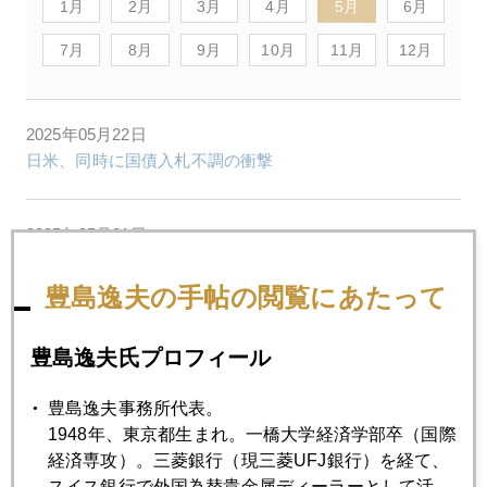
1月
2月
3月
4月
5月
6月
7月
8月
9月
10月
11月
12月
2025年05月22日
日米、同時に国債入札不調の衝撃
2025年05月21日
米国債格下げによる金急騰第二波
豊島逸夫の手帖の閲覧にあたって
2025年05月20日
豊島逸夫氏プロフィール
日本国債は大丈夫か
豊島逸夫事務所代表。
2025年05月19日
1948年、東京都生まれ。一橋大学経済学部卒（国際
メガ級の金上昇要因、登場
経済専攻）。三菱銀行（現三菱UFJ銀行）を経て、
スイス銀行で外国為替貴金属ディーラーとして活