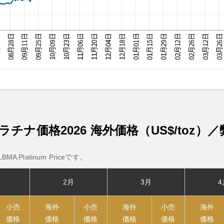
ラチナ価格2026
海外価格（US$/toz）／
 Platinum Priceです。
2月
3月
4
小売
海外
小売
海外
小売
海外
価格
価格
価格
価格
価格
価格