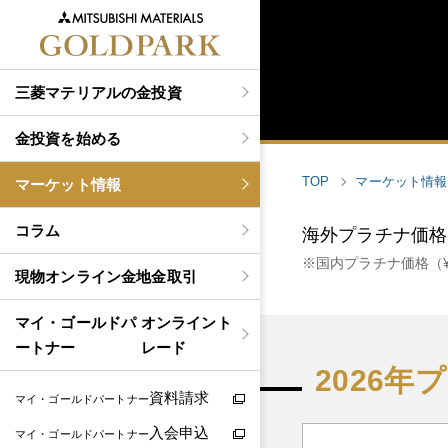
三菱マテリアルの金投資
金投資を始める
TOP
マーケット情報
マーケット情報
コラム
海外プラチナ価格（
国内プラチナ価格（¥
現物
オンライン金地金取引
マイ・ゴールドパ
オンライント
ートナー
レード
2026
資料請求
マイ・ゴールドパートナー
入会申込
マイ・ゴールドパートナー