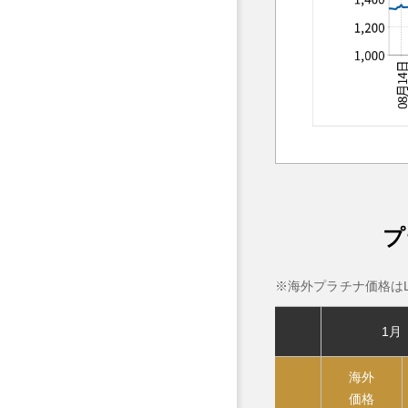
プ
海外プラチナ価格はLBMA
1月
海外
価格