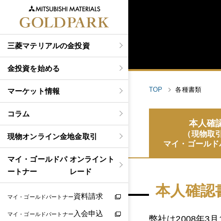
三菱マテリアルの金投資
金投資を始める
TOP
各種書類
マーケット情報
コラム
本人確
（現物取
現物
オンライン金地金取引
マイ・ゴールド
マイ・ゴールドパ
オンライント
ートナー
レード
本人確認
資料請求
マイ・ゴールドパートナー
入会申込
マイ・ゴールドパートナー
弊社は2008年