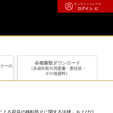
オンライントレード
ログイン
各種書類ダウンロード
トナーの
（未成年取引同意書・委任状・
その他資料）
）
犯罪による収益の移転防止に関する法律」およびロ