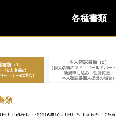
各種書類
本人確認書類（2）
認書類（1）
（個人名義のマイ・ゴールドパー
引・法人名義の
新規申し込み、住所変更、
パートナーの場合）
本人確認書類未提出の場合
書類
3月1日より施行および2016年10月1日に改正された「