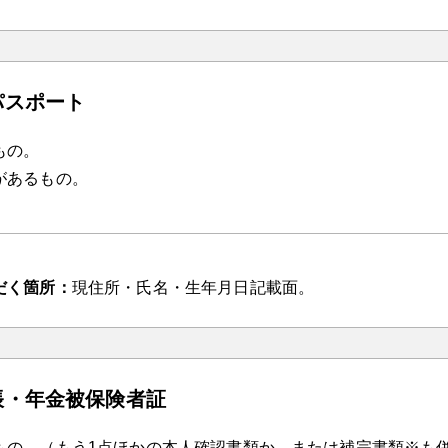
パスポート
もの。
があるもの。
だく箇所：
現住所・氏名・生年月日記載面。
帳・年金被保険者証
もの。（もう1点ほかの本人確認書類か、または補完書類※も