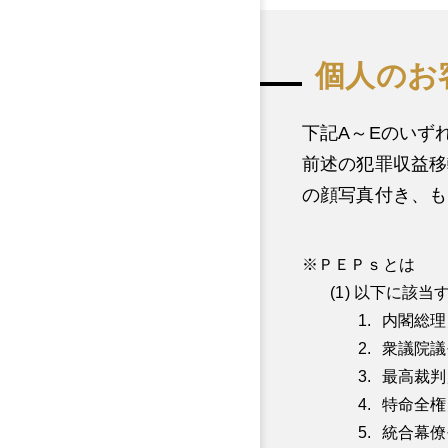
個人のお
下記A～Eのいず
前述の犯罪収益移
の顔写真付き、も
ＰＥＰｓとは
以下に該当
内閣総理
衆議院議
最高裁判
特命全権
統合幕僚