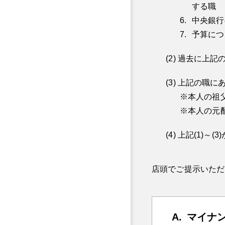
する職
中央銀行
予算につ
過去に上記
上記の職に
本人の祖
本人の元
上記(1)～(
店頭でご提示いただ
マイナ