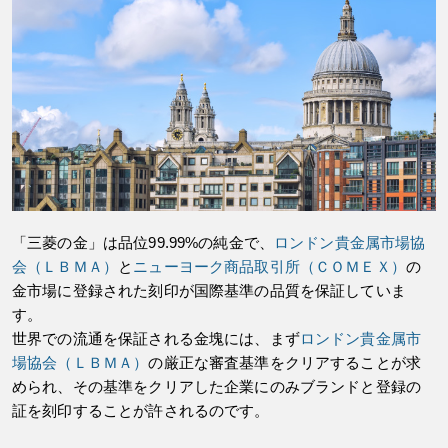
「三菱の金」は品位99.99%の純金で、
ロンドン貴金属市場協
会（ＬＢＭＡ）
と
ニューヨーク商品取引所（ＣＯＭＥＸ）
の
金市場に登録された刻印が国際基準の品質を保証していま
す。
世界での流通を保証される金塊には、まず
ロンドン貴金属市
場協会（ＬＢＭＡ）
の厳正な審査基準をクリアすることが求
められ、その基準をクリアした企業にのみブランドと登録の
証を刻印することが許されるのです。