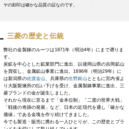
ヤの刻印は確かな品質の証なのです。
三菱の歴史と伝統
弊社の金製錬のルーツは1871年（明治4年）にまで遡りま
す。
炭鉱を中心とした鉱業部門に進出、以後岡山県の吉岡鉱山
を買収し、金属鉱山事業に進出。1896年（明治29年）に
は新潟県の
佐渡金山
、兵庫県の
生野銀山
とともに宮内省よ
り大阪製煉所の払い下げを受け、金属製錬事業に進出、三
菱ブランドの金が誕生しました。
それから現在に至るまで「金本位制」「二度の世界大戦」
「戦後の奇跡の発展」など、日本の近現代を通し「確かな
価値」である金塊を作り続けてきました。
今でも製造・販売に携わる一人ひとりが、この歴史とブラ
ンドを大切にして取り組んでいます。