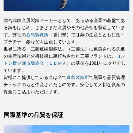
総合非鉄金属製錬メーカーとして、あらゆる産業の基盤であ
る銅をはじめ、さまざまな金属やその他合金を製造していま
す。弊社の
直島製錬所
（香川県）では銅の生産とともに金・
プラチナ・銀などを生産しています。
世界に誇る「三菱連続製銅法」（三菱法）に象徴される先進
の生産技術と分析技術に裏打ちされた三菱ブランドは、
ロン
ドン貴金属市場協会（ＬＢＭＡ）
の基準を1981年にクリアし
ています。
皆様にご提供している金は全て
直島製錬所
で厳重な品質管理
チェックのもと生産されたものです。安心して大切な資産の
保全にご活用いただけます。
国際基準の品質を保証