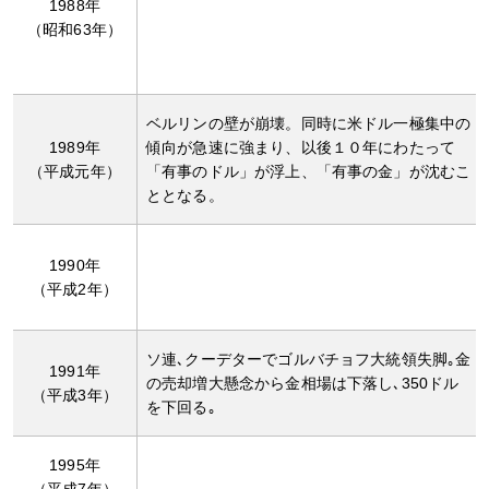
1988年
（昭和63年）
ベルリンの壁が崩壊。同時に米ドル一極集中の
1989年
傾向が急速に強まり、以後１０年にわたって
（平成元年）
「有事のドル」が浮上、「有事の金」が沈むこ
ととなる。
1990年
（平成2年）
ソ連､クーデターでゴルバチョフ大統領失脚｡金
1991年
の売却増大懸念から金相場は下落し､350ドル
（平成3年）
を下回る｡
1995年
（平成7年）