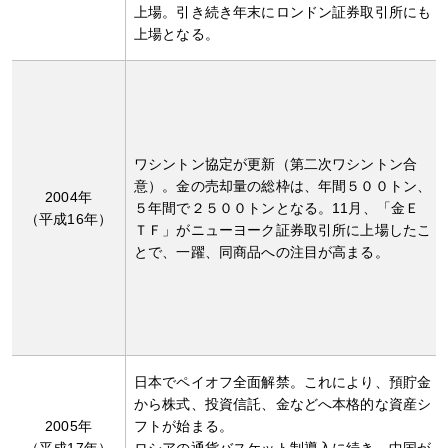
上場。引き続き年末にロンドン証券取引所にも
上場となる。
ワシントン協定が更新（第二次ワシントン合
意）。金の売却量の総枠は、年間５００トン、
2004年
５年間で２５００トンとなる。11月、「金Ｅ
（平成16年）
ＴＦ」がニューヨーク証券取引所に上場したこ
とで、一躍、同商品への注目が高まる。
日本でペイオフ全面解禁。これにより、預貯金
から株式、投資信託、金などへ本格的な資産シ
2005年
フトが始まる。
（平成17年）
ロシアの通貨バスケット制導入に続き、中国が