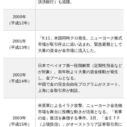
決済銀行）も追随。
2000年
（平成12年）
「9.11」米国同時テロ発生。ニューヨーク株式
2001年
市場が取引停止に追い込まれ、緊急避難として
（平成13年）
大量の資金が金市場に流入した。
日本でペイオフ第一段階解禁（定期性預金など
が対象）。前年秋より大量の資金移動が発生
2002年
し、金ブームとなる。
（平成14年）
中国で金の完全自由化プログラムがスタート。
上海に金取引所が創設。
米英軍によるイラク攻撃。ニューヨーク金先物
市場を舞台に投機な動きが活発となる。「有事
2003年
の金」復活を象徴する事件。3月、「金ＥＴＦ
（平成15年）
（上場投信）」がオーストラリア証券取引所に