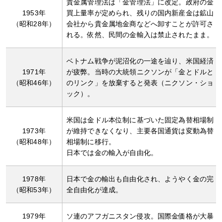
貴金属管理法は「金管理法」に改定。政府の金
1953年
買上量率が定められ、残りの国内新産金は鉱山
（昭和28年）
会社から貴金属地金商などへ卸すことが許可さ
れる。依然、民間の金輸入は禁止されたまま。
ベトナム戦争が泥沼化の一途を辿り、米国経済
1971年
が疲弊。当時の大統領ニクソンが「金とドルと
（昭和46年）
のリンク」を放棄すると発表（ニクソン・ショ
ック）。
米国は金ドル本位制に基づいた固定為替相場制
1973年
が維持できなくなり、主要各国通貨は変動為替
（昭和48年）
相場制に移行。
日本では金の輸入が自由化。
1978年
日本で金の輸出も自由化され、ようやく金の完
（昭和53年）
全自由化が達成。
1979年
ソ連のアフガニスタン侵攻。国際金価格が大暴