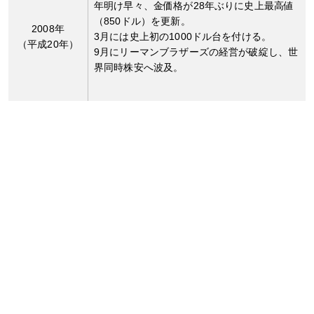
年明け早々、金価格が28年ぶりに史上最高値
（850ドル）を更新。
2008年
3月には史上初の1000ドル台を付ける。
（平成20年）
9月にリーマンブラザーズの経営が破綻し、世
界同時株安へ波及。
ワシントン協定が更新（第三次ワシントン合
2009年
意）。金の売却量の総枠は第二次協定から縮小
（平成21年）
され、年間400トン、5年間で2000トンとな
る。
PIIGS（ポルトガル、アイルランド、イタリ
2010年
ア、ギリシア、スペイン）の財政悪化が表面化
（平成22年）
し欧州の債務問題へと発展。
先進国の債務拡大を背景としてソブリンリスク
2011年
が高まる。
（平成23年）
9月4日、金価格が史上最高値（1,895ドル）を