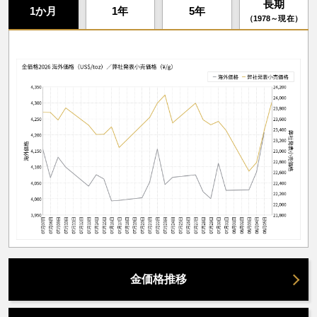
長期
1か月
1年
5年
（1978～現在）
金価格推移