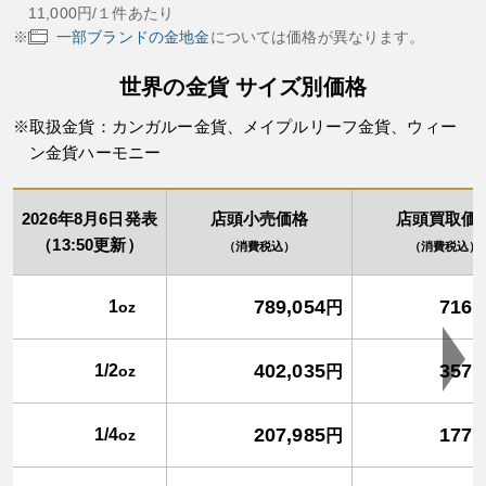
11,000円/１件あたり
一部ブランドの金地金
については価格が異なります。
世界の金貨 サイズ別価格
取扱金貨：カンガルー金貨、メイプルリーフ金貨、ウィー
ン金貨ハーモニー
2026年8月6日発表
店頭小売価格
店頭買取価
（13:50更新）
（消費税込）
（消費税込）
789,054
716,
1
oz
円
402,035
357,
1/2
oz
円
207,985
177,
1/4
oz
円