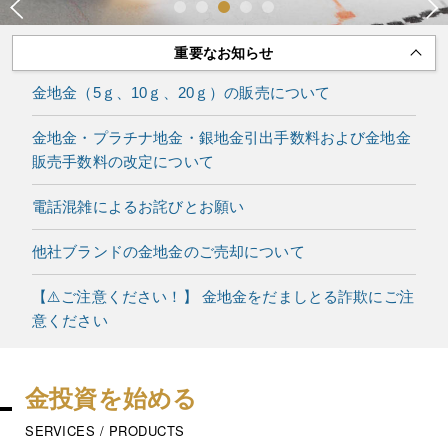
Previous
N
1
2
3
4
5
重要なお知らせ
金地金（5ｇ、10ｇ、20ｇ）の販売について
金地金・プラチナ地金・銀地金引出手数料および金地金
販売手数料の改定について
電話混雑によるお詫びとお願い
他社ブランドの金地金のご売却について
【⚠️ご注意ください！】 金地金をだましとる詐欺にご注
意ください
金投資を始める
SERVICES / PRODUCTS