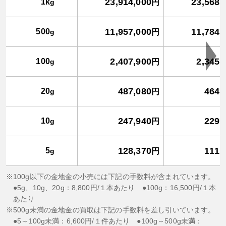
23,914,000
23,568,
1k
g
円
11,957,000
11,784,
500
g
円
2,407,900
2,345,
100
g
円
487,080
464,
20
g
円
247,940
229,
10
g
円
128,370
111,
5
g
円
100g以下の金地金の小売には下記の手数料が含まれています。
●5g、10g、20g：8,800円/１本あたり ●100g：16,500円/１本
あたり
500g未満の金地金の買取は下記の手数料を差し引いています。
●5～100g未満：6,600円/１件あたり ●100g～500g未満：