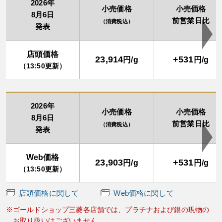
2026年
小売価格
小売価格
8月6日
前営業日比
（消費税込）
発表
店頭価格
23,914
+531
円/g
円/g
（13:50更新）
2026年
小売価格
小売価格
8月6日
前営業日比
（消費税込）
発表
Web価格
23,903
+531
円/g
円/g
（13:50更新）
店頭価格に関して
Web価格に関して
ゴールドショップ三菱各店舗では、プラチナおよび銀の現物の
お取り扱いはございません。