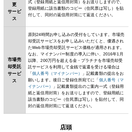
式（登録用紙と返信用封筒）をお送りしますので、
更
登録用紙に該当書類のコピー（住民票は写し）を貼
サービ
付して、同封の返信用封筒にて返送ください。
ス
原則24時間お申し込みの受付をしています。市場売
却受託サービスをお申し込みいただくと、優遇され
たWeb市場売却受託サービス価格が適用されます。
なお、マイナンバー制度の導入に伴い、2016年1月
市場売
以降、200万円を超える金・プラチナを市場売却受
却受託
託サービスを利用して金銭で返還を受ける場合は
サービ
「
個人番号（マイナンバー）
」記載書類の提出をお
願いします。後日ご登録住所宛てに「
個人番号（マ
ス
イナンバー）
」記載書類提出のご案内一式（登録用
紙と返信用封筒）をお送りしますので、登録用紙に
該当書類のコピー（住民票は写し）を貼付して、同
封の返信用封筒にて返送ください。
店頭