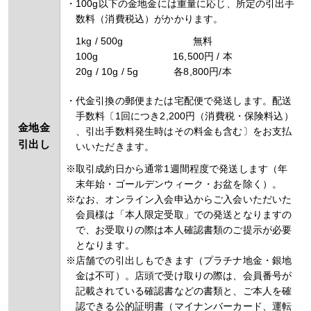
100g以下の金地金には重量に応じ、所定の引出手
数料（消費税込）がかかります。
1kg / 500g
無料
100g
16,500円 / 本
20g / 10g / 5g
各8,800円/本
代金引換の郵便または宅配便で発送します。配送
手数料〔1回につき2,200円（消費税・保険料込）
金地金
、引出手数料発生時はその料金も含む〕をお支払
引出し
いいただきます。
取引成約日から通常1週間程度で発送します（年
末年始・ゴールデンウィーク・お盆を除く）。
なお、オンライン入会申込からご入会いただいた
会員様は「本人限定受取」での発送となりますの
で、お受取りの際は本人確認書類のご提示が必要
となります。
店舗での引出しもできます（プラチナ地金・銀地
金は不可）。店頭で受け取りの際は、会員番号が
記載されている確認書などの書類と、ご本人を確
認できる公的証明書（マイナンバーカード、運転