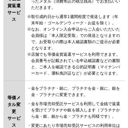
ったメタル（消費寄託の積立残高）でお支払いい
貨返還
ただきます。
サービ
取引成約日から通常1週間程度で発送します（年
ス
末年始・ゴールデンウィーク・お盆を除く）。
なお、オンライン入会申込からご入会いただいた
会員様は「本人限定受取」での発送となりますの
で、お受取りの際は本人確認書類のご提示が必要
となります。
店舗でも等価金貨返還サービスを利用できます。
会員番号が記載されている申込確認書などの書類
と、ご本人を確認できる公的証明書（マイナンバ
ーカード、運転免許証など）が必要となります。
金をプラチナ・銀に、プラチナを金・銀に、銀を
金・プラチナに変更できます。
等価メ
金を市場売却受託サービスを利用して金銭で返還
タル変
を受けてプラチナや銀を購入します（プラチナか
更
ら金・銀、銀から金・プラチナも同様です）。
サービ
ス
変更にあたり市場売却受託サービスの利用単位は