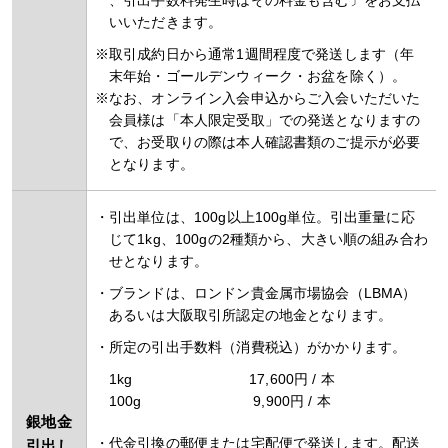
、引出手数料発生時はその料金も含む〕をお支払
いいただきます。
取引成約日から通常1週間程度で発送します（年
末年始・ゴールデンウィーク・お盆を除く）。
なお、オンライン入会申込からご入会いただいた
会員様は「本人限定受取」での発送となりますの
で、お受取りの際は本人確認書類のご提示が必要
となります。
引出単位は、100g以上100g単位。引出重量に応
じて1kg、100gの2種類から、大きい順の組み合わ
せとなります。
ブランドは、ロンドン貴金属市場協会（LBMA）
あるいは大阪取引所認定の地金となります。
所定の引出手数料（消費税込）がかかります。
1kg
17,600円 / 本
100g
9,900円 / 本
銀地金
代金引換の郵便または宅配便で発送します。配送
引出し