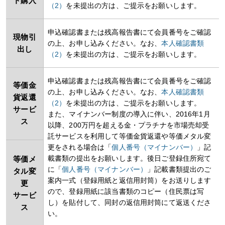
ト購入
（2）
を未提出の方は、ご提示をお願いします。
申込確認書または残高報告書にて会員番号をご確認
現物引
の上、お申し込みください。なお、
本人確認書類
出し
（2）
を未提出の方は、ご提示をお願いします。
申込確認書または残高報告書にて会員番号をご確認
等価金
の上、お申し込みください。なお、
本人確認書類
貨返還
（2）
を未提出の方は、ご提示をお願いします。
サービ
また、マイナンバー制度の導入に伴い、2016年1月
ス
以降、200万円を超える金・プラチナを市場売却受
託サービスを利用して等価金貨返還や等価メタル変
更をされる場合は「
個人番号（マイナンバー）
」記
載書類の提出をお願いします。後日ご登録住所宛て
等価メ
に「
個人番号（マイナンバー）
」記載書類提出のご
タル変
案内一式（登録用紙と返信用封筒）をお送りします
更
ので、登録用紙に該当書類のコピー（住民票は写
サービ
し）を貼付して、同封の返信用封筒にて返送くださ
ス
い。