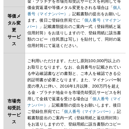
金・プラチナを市場売却受託サービスを利用して等
価金貨返還や等価メタル変更をされる場合は「
個人
番号（マイナンバー）
」記載書類の提出をお願いし
等価メ
ます。後日ご登録住所宛てに「
個人番号（マイナン
タル変
バー）
」記載書類提出のご案内一式（登録用紙と返
更
信用封筒）をお送りしますので、登録用紙に該当書
サービ
類のコピー（住民票は写し）を貼付して、同封の返
ス
信用封筒にて返送ください。
ご利用いただけます。ただし原則100,000円以上の
お取引となります。なお、会員番号が記載されてい
る申込確認書などの書類と、ご本人を確認できる公
的証明書が必要となります。また、マイナンバー制
度の導入に伴い、2016年1月以降、200万円を超え
る金・プラチナ地金※を市場売却受託サービスを利
用して金銭で返還を受ける場合は「
個人番号（マイ
市場売
ナンバー）
」記載書類の提出をお願いします。後日
却受託
ご登録住所宛てに「
個人番号（マイナンバー）
」記
サービ
載書類提出のご案内一式（登録用紙と返信用封筒）
ス
をお送りしますので、登録用紙に該当書類のコピー