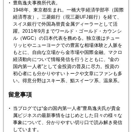
豊島逸夫事務所代表。
どうなる金価格
1948年、東京都生まれ。一橋大学経済学部卒（国際
経済専攻）。三菱銀行（現三菱UFJ銀行）を経て、
2025年04月24日
スイス銀行で外国為替貴金属ディーラーとして活
懸念される金暴落後の成り行き
躍。2011年9月までワールド・ゴールド・カウンシ
ル（WGC）の日本代表を務める。独立後はチュー
リッヒやニューヨークでの豊富な相場体験と人脈を
2025年04月23日
もとに、自由な立場から金市場や国際金融、マクロ
３３００～３５００のレンジで大乱高下
経済動向について情報発信を行うとともに、“金の
国内第一人者”として金投資の普及に尽力。投資の
初心者にも分かりやすいトークや文章にファンも多
2025年04月22日
い。得意分野はスキー系、鮨スイーツ系、温泉系。
また、一日１００ドル近く急騰、３５００ドル視野
留意事項
2025年04月21日
当ブログでは“金の国内第一人者”豊島逸夫氏が貴金
イースター休暇明け、アジア時間で金続騰
属ビジネスの最新事情をはじめとした日々の様々な
事象について、分かりやすい切り口で読み解き発信
しています。
2025年04月18日