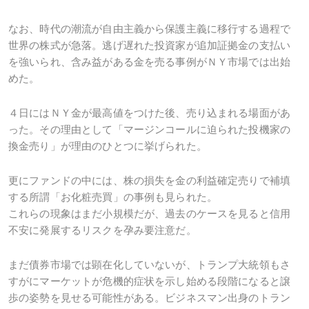
なお、時代の潮流が自由主義から保護主義に移行する過程で
世界の株式が急落。逃げ遅れた投資家が追加証拠金の支払い
を強いられ、含み益がある金を売る事例がＮＹ市場では出始
めた。
４日にはＮＹ金が最高値をつけた後、売り込まれる場面があ
った。その理由として「マージンコールに迫られた投機家の
換金売り」が理由のひとつに挙げられた。
更にファンドの中には、株の損失を金の利益確定売りで補填
する所謂「お化粧売買」の事例も見られた。
これらの現象はまだ小規模だが、過去のケースを見ると信用
不安に発展するリスクを孕み要注意だ。
まだ債券市場では顕在化していないが、トランプ大統領もさ
すがにマーケットが危機的症状を示し始める段階になると譲
歩の姿勢を見せる可能性がある。ビジネスマン出身のトラン