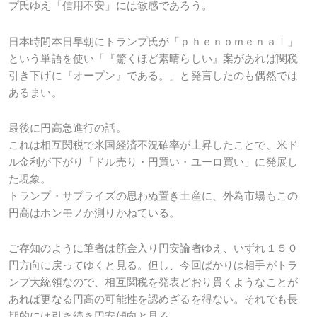
プ氏ゆえ「信用不安」には敏感であろう。
日本時間本日早朝にトランプ氏が「ｐｈｅｎｏｍｅｎａｌ」
という単語を使い「『驚くほど素晴らしい』案があれば関税
引き下げに『オープン』である。」と発言したのも偶然では
あるまい。
最後に円高急進行の話。
これは相互関税で米国経済不況確率が上昇したことで、米ド
ル金利が下がり「ドル売り・円買い・ユーロ買い」に発展し
た現象。
トランプ・サプライズの思わぬ置き土産に、外為市場もこの
円高はホンモノか測りかねている。
ご存知のように筆者は筋金入り円安論者ゆえ、いずれ１５０
円方向に戻ってゆくと見る。但し、今回ばかりは相手がトラ
ンプ大統領なので、相互関税を発表どおり貫くようなことが
あれば更なる円高の可能性を認めざるを得ない。それでも長
期的には引き続き円安傾向と見る。