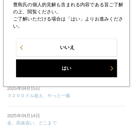
豊島氏の個人的見解も含まれる内容である旨ご了解
金急騰、やっと一服
の上、閲覧ください。
ご了解いただける場合は「はい」よりお進みくださ
い。
2025年04月17日
米機関投資家調査、ＮＯ１の投資対象はアップル、メタを
押さえ「金」１位
いいえ
2025年04月16日
はい
国際金価格、３３００ドル視野
2025年04月15日
３２００ドル超え、やっと一服
2025年04月14日
金、高値追い、どこまで