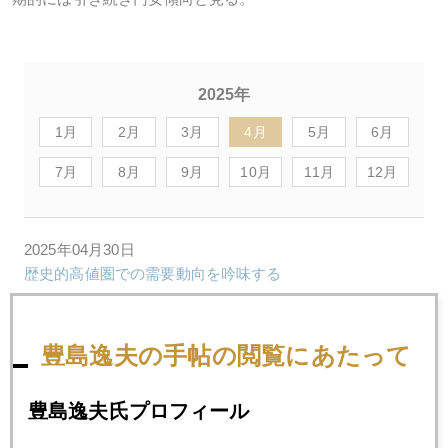
2025年
1月
2月
3月
4月
5月
6月
7月
8月
9月
10月
11月
12月
2025年04月30日
歴史的高値圏での需要動向を吟味する
2025年04月30日
豊島逸夫の手帖の閲覧にあたって
金相場異変、質への逃避マネーはどこへ
豊島逸夫氏プロフィール
2025年04月25日