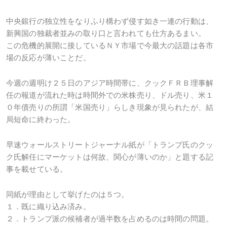
中央銀行の独立性をなりふり構わず侵す如き一連の行動は、
新興国の独裁者並みの取り口と言われても仕方あるまい。
この危機的展開に接しているＮＹ市場で今最大の話題は各市
場の反応が薄いことだ。
今週の週明け２５日のアジア時間帯に、クックＦＲＢ理事解
任の報道が流れた時は時間外での米株売り、ドル売り、米１
０年債売りの所謂「米国売り」らしき現象が見られたが、結
局短命に終わった。
早速ウォールストリートジャーナル紙が「トランプ氏のクッ
ク氏解任にマーケットは何故、関心が薄いのか」と題する記
事を載せている。
同紙が理由として挙げたのは５つ。
１．既に織り込み済み。
２．トランプ派の候補者が過半数を占めるのは時間の問題。