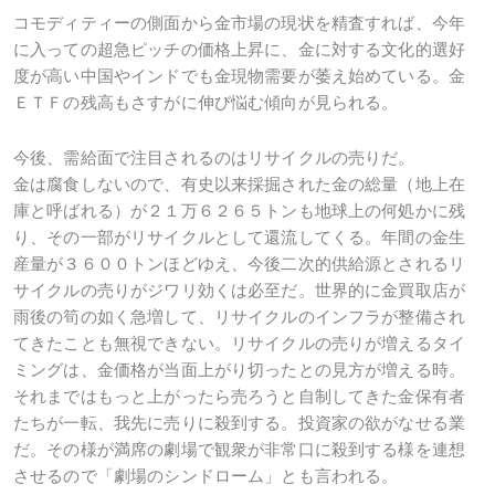
コモディティーの側面から金市場の現状を精査すれば、今年
に入っての超急ピッチの価格上昇に、金に対する文化的選好
度が高い中国やインドでも金現物需要が萎え始めている。金
ＥＴＦの残高もさすがに伸び悩む傾向が見られる。
今後、需給面で注目されるのはリサイクルの売りだ。
金は腐食しないので、有史以来採掘された金の総量（地上在
庫と呼ばれる）が２１万６２６５トンも地球上の何処かに残
り、その一部がリサイクルとして還流してくる。年間の金生
産量が３６００トンほどゆえ、今後二次的供給源とされるリ
サイクルの売りがジワリ効くは必至だ。世界的に金買取店が
雨後の筍の如く急増して、リサイクルのインフラが整備され
てきたことも無視できない。リサイクルの売りが増えるタイ
ミングは、金価格が当面上がり切ったとの見方が増える時。
それまではもっと上がったら売ろうと自制してきた金保有者
たちが一転、我先に売りに殺到する。投資家の欲がなせる業
だ。その様が満席の劇場で観衆が非常口に殺到する様を連想
させるので「劇場のシンドローム」とも言われる。