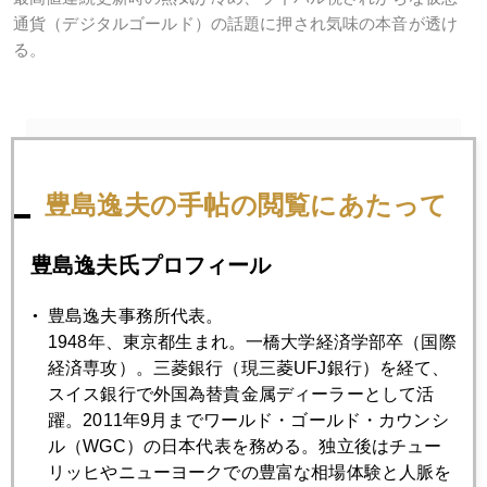
通貨（デジタルゴールド）の話題に押され気味の本音が透け
る。
2025年
1月
2月
3月
4月
5月
6月
豊島逸夫の手帖の閲覧にあたって
7月
8月
9月
10月
11月
12月
豊島逸夫氏プロフィール
豊島逸夫事務所代表。
2025年08月29日
1948年、東京都生まれ。一橋大学経済学部卒（国際
地政学的リスクは金価格の下支え要因
経済専攻）。三菱銀行（現三菱UFJ銀行）を経て、
スイス銀行で外国為替貴金属ディーラーとして活
躍。2011年9月までワールド・ゴールド・カウンシ
2025年08月28日
ル（WGC）の日本代表を務める。独立後はチュー
パウエル議長のレームダック化にも「金」が反応薄なわけ
リッヒやニューヨークでの豊富な相場体験と人脈を