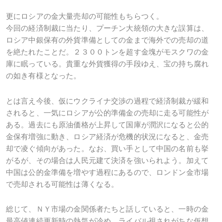
更にロシアの金大量売却の可能性もちらつく。
今回の経済制裁に当たり、プーチン大統領の大きな誤算は、
ロシア中銀保有の外貨準備としての金まで海外での売却の道
を絶たれたことだ。２３００トンを超す金塊がモスクワの金
庫に眠っている。貴重な外貨獲得の手段ゆえ、宝の持ち腐れ
の如き有様となった。
とは言え今後、仮にウクライナ交渉の過程で経済制裁が緩和
されると、一気にロシアが公的準備金の売却に走る可能性が
ある。過去にも原油価格が上昇して国庫が潤沢になると公的
金保有増強に動き、ロシア経済が危機的状況になると、金売
却で凌ぐ傾向があった。なお、買い手として中国の名前も挙
がるが、その場合は人民元建て決済を強いられよう。加えて
中国は公的金準備を増やす過程にあるので、ロンドン金市場
で売却される可能性は薄くなる。
総じて、ＮＹ市場の金関係者たちと話していると、一時の金
最高値連続更新時の熱気が冷め、ライバル視されがちな仮想