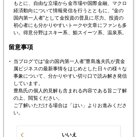
もとに、自由な立場から金市場や国際金融、マクロ
2025年08月27日
経済動向について情報発信を行うとともに、“金の
パウエル議長はレームダック化、ＮＹ市場の認識
国内第一人者”として金投資の普及に尽力。投資の
初心者にも分かりやすいトークや文章にファンも多
い。得意分野はスキー系、鮨スイーツ系、温泉系。
2025年08月26日
ステーブルコインと金
留意事項
当ブログでは“金の国内第一人者”豊島逸夫氏が貴金
2025年08月25日
属ビジネスの最新事情をはじめとした日々の様々な
ジャクソンホールでのパウエル講演後、金急騰だが。。。
事象について、分かりやすい切り口で読み解き発信
しています。
豊島氏の個人的見解も含まれる内容である旨ご了解
2025年08月22日
の上、閲覧ください。
どうなる 日本国債（ＪＧＢ）
ご了解いただける場合は「はい」よりお進みくださ
い。
2025年08月21日
札幌は ちょっぴり 秋の気配
いいえ