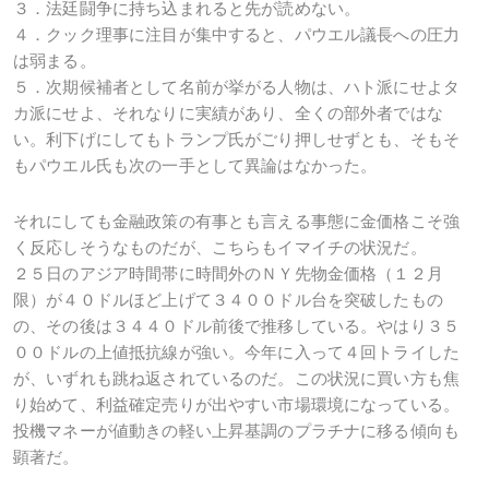
３．法廷闘争に持ち込まれると先が読めない。
４．クック理事に注目が集中すると、パウエル議長への圧力
は弱まる。
５．次期候補者として名前が挙がる人物は、ハト派にせよタ
カ派にせよ、それなりに実績があり、全くの部外者ではな
い。利下げにしてもトランプ氏がごり押しせずとも、そもそ
もパウエル氏も次の一手として異論はなかった。
それにしても金融政策の有事とも言える事態に金価格こそ強
く反応しそうなものだが、こちらもイマイチの状況だ。
２５日のアジア時間帯に時間外のＮＹ先物金価格（１２月
限）が４０ドルほど上げて３４００ドル台を突破したもの
の、その後は３４４０ドル前後で推移している。やはり３５
００ドルの上値抵抗線が強い。今年に入って４回トライした
が、いずれも跳ね返されているのだ。この状況に買い方も焦
り始めて、利益確定売りが出やすい市場環境になっている。
投機マネーが値動きの軽い上昇基調のプラチナに移る傾向も
顕著だ。