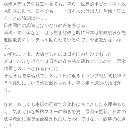
欧米メディアの報道を見ても、専ら「世界的ポピュリスト政
党乱立の動き、日本でも」、「日本人の外国人排斥傾向強ま
る」との論調ばかり。
日本国内の認識とはかなりの差を感じる。
減税・給付金など、ばら撒き財政も既に日本は財政規律が先
進国最悪のレッテルを貼られているので、今更驚かない様
子。
いずれにせよ、大騒ぎしたのは日本国内だけであった。
グローバルな視点では日本の存在感が薄れているので、選挙
結果もスルーされるわけだ。
そもそも選挙論戦で、８月１日に迫るトランプ相互関税率２
５％発効について殆ど触れられず、専ら米と減税の話ばか
り。
なお、奇しくも本日の円建て金価格は特にさしたる理由もな
く、気まぐれな投機マネーの動きで史上最高値更新。日本の
選挙懸念に国際金価格が反応したわけではない。誤解のなき
よう。