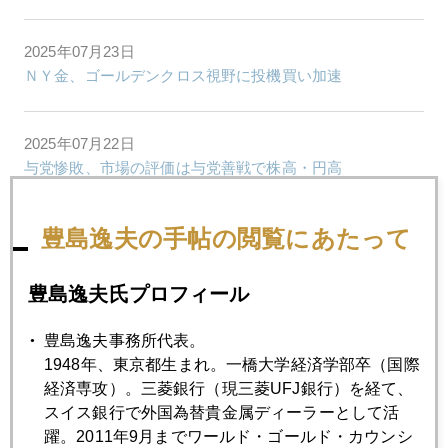
2025年07月23日
ＮＹ金、ゴールデンクロス視野に投機買い加速
2025年07月22日
与党惨敗、市場の評価は与党善戦で株高・円高
豊島逸夫の手帖の閲覧にあたって
2025年07月18日
投機マネーが方向転換
豊島逸夫氏プロフィール
2025年07月17日
豊島逸夫事務所代表。
パウエル解任報道で、金市場も大荒れ
1948年、東京都生まれ。一橋大学経済学部卒（国際
経済専攻）。三菱銀行（現三菱UFJ銀行）を経て、
スイス銀行で外国為替貴金属ディーラーとして活
2025年07月16日
躍。2011年9月までワールド・ゴールド・カウンシ
ＷＧＣが年後半、強気説と弱気説、異例の両論併記