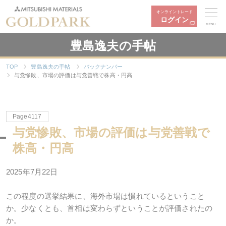
オンライントレード
ログイン
MENU
豊島逸夫の手帖
TOP
豊島逸夫の手帖
バックナンバー
与党惨敗、市場の評価は与党善戦で株高・円高
Page4117
与党惨敗、市場の評価は与党善戦で
株高・円高
2025年
7
月
22
日
この程度の選挙結果に、海外市場は慣れているということ
か。少なくとも、首相は変わらずということが評価されたの
か。