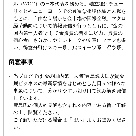
ル（WGC）の日本代表を務める。独立後はチュー
リッヒやニューヨークでの豊富な相場体験と人脈を
もとに、自由な立場から金市場や国際金融、マクロ
2025年07月15日
経済動向について情報発信を行うとともに、“金の
参院選挙、海外投資家も注目
国内第一人者”として金投資の普及に尽力。投資の
初心者にも分かりやすいトークや文章にファンも多
2025年07月14日
い。得意分野はスキー系、鮨スイーツ系、温泉系。
ベルサイユ宮殿並みの改修、パウエル外しの口実に
留意事項
2025年07月10日
当ブログでは“金の国内第一人者”豊島逸夫氏が貴金
金ＥＴＦ「神話」に一石
属ビジネスの最新事情をはじめとした日々の様々な
事象について、分かりやすい切り口で読み解き発信
しています。
2025年07月08日
豊島氏の個人的見解も含まれる内容である旨ご了解
こんな時代もあった、２００５年の話
の上、閲覧ください。
ご了解いただける場合は「はい」よりお進みくださ
い。
2025年07月07日