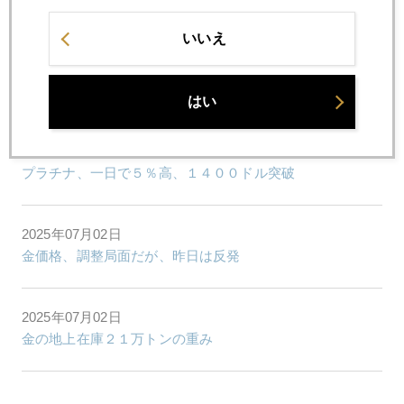
金高騰、日本の伝統工芸を揺らす
いいえ
2025年07月04日
雇用統計後、金急落
はい
2025年07月03日
プラチナ、一日で５％高、１４００ドル突破
2025年07月02日
金価格、調整局面だが、昨日は反発
2025年07月02日
金の地上在庫２１万トンの重み