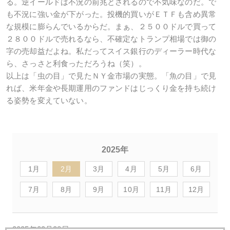
る。逆イールドは不況の前兆とされるので不気味なのだ。で
も不況に強い金が下がった。投機的買いがＥＴＦも含め異常
な規模に膨らんでいるからだ。まぁ、２５００ドルで買って
２８００ドルで売れるなら、不確定なトランプ相場では御の
字の売却益だよね。私だってスイス銀行のディーラー時代な
ら、さっさと利食っただろうね（笑）。
以上は「虫の目」で見たＮＹ金市場の実態。「魚の目」で見
れば、米年金や長期運用のファンドはじっくり金を持ち続け
る姿勢を変えていない。
2025年
1月
2月
3月
4月
5月
6月
7月
8月
9月
10月
11月
12月
2025年02月28日