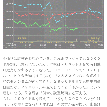
金価格は調整色を深めている。これまで下がっても２９００
ドル割れは買われていたが、昨晩は２８００ドル台でも利益
確定売りが出るようになった。ロコ・ロンドンで２８７０ド
ル台。ＮＹ金先物（４月もの）で２８８０ドル台。金価格上
昇のモメンタムが鈍ってきた。２８００ドル台でも歴史的高
値圏だが、２９００ドルを見てしまうと「下がった」という
感じになる。引き続き「健全な調整局面」と言える。
もし、２９００ドルを超えて、いきなり３０００ドルを付け
るような展開になったとすれば、その方が余程怖い。山高け