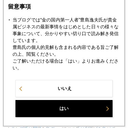
留意事項
2025年02月20日
金急騰に死角はないのか
当ブログでは“金の国内第一人者”豊島逸夫氏が貴金
属ビジネスの最新事情をはじめとした日々の様々な
事象について、分かりやすい切り口で読み解き発信
2025年02月19日
しています。
トランプ氏は米国の公的保有金を売却するか
豊島氏の個人的見解も含まれる内容である旨ご了解
の上、閲覧ください。
ご了解いただける場合は「はい」よりお進みくださ
2025年02月17日
い。
金３０００ドル、プラチナ１０００ドルはニューノーマル
か
いいえ
2025年02月13日
日銀追加利上げ説を吹っ飛ばした米ＣＰＩショック
はい
2025年02月12日