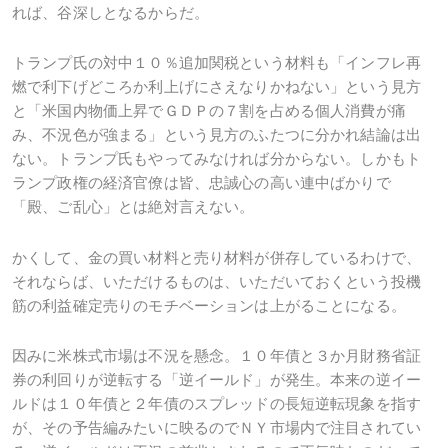
れば、谷深しとなるからだ。
トランプ氏の対中１０％追加関税という材料も「インフレ再
燃で利下げどころか利上げにさえなりかねない」という見方
と「米国内物価上昇でＧＤＰの７割を占める個人消費が痛
み、不況色が強まる」という見方のふたつに分かれ結論は出
ない。トランプ氏もやってみなければ分からない。しかもト
ランプ政権の経済官僚は皆、忠誠心の高い連中ばかりで
「殿、ご乱心」とは絶対言えない。
かくして、金の買い材料と売り材料が併存しているわけで、
それならば、いただけるものは、いただいておくという投機
筋の利益確定売りのモチベーションは上がることになる。
因みに米株式市場は不況を懸念。１０年債と３か月財務省証
券の利回りが逆転する「逆イールド」が発生。本来の逆イー
ルドは１０年債と２年債のスプレッドの長短逆転現象を指す
が、その予告編みたいに映るのでＮＹ市場内で注目されてい