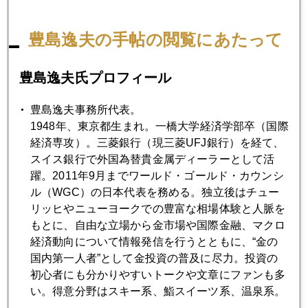
国際金価格、２９００ドル割れで、続落
豊島逸夫の手帖の閲覧にあたって
2025年02月27日
豊島逸夫氏プロフィール
ノーコメントと言える人、言えない人
豊島逸夫事務所代表。
2025年02月26日
1948年、東京都生まれ。一橋大学経済学部卒（国際
速報 ＮＹ金が大幅下落、健全な調整局面に（２６日朝６
経済専攻）。三菱銀行（現三菱UFJ銀行）を経て、
時半記）
スイス銀行で外国為替貴金属ディーラーとして活
躍。2011年9月までワールド・ゴールド・カウンシ
ル（WGC）の日本代表を務める。独立後はチュー
2025年02月25日
リッヒやニューヨークでの豊富な相場体験と人脈を
日経マネー、金別冊、発行
もとに、自由な立場から金市場や国際金融、マクロ
経済動向について情報発信を行うとともに、“金の
国内第一人者”として金投資の普及に尽力。投資の
2025年02月21日
初心者にも分かりやすいトークや文章にファンも多
ＮＹ投機筋、円買い急がず
い。得意分野はスキー系、鮨スイーツ系、温泉系。