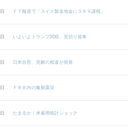
8日
ＦＴ報道で「スイス製金地金に３９％課税」
7日
いよいよトランプ関税、見切り発車
6日
日米合意、見解の相違が発覚
5日
ＦＲＢ内の亀裂露呈
4日
たまるか！米雇用統計ショック