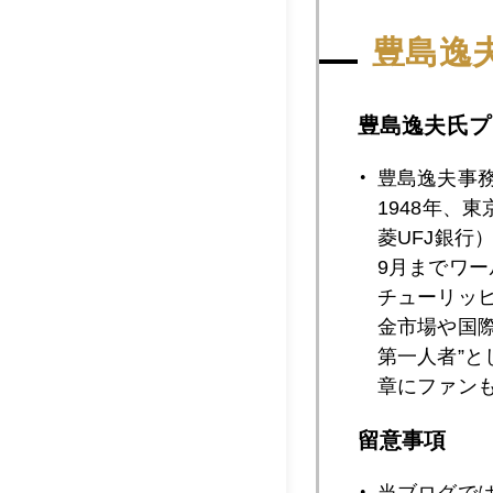
豊島逸
2025年08月2
豊島逸夫氏プ
2025年08月2
豊島逸夫事
1948年、
菱UFJ銀行
2025年08月2
9月までワ
チューリッ
金市場や国
2025年08月2
第一人者”
章にファン
留意事項
2025年08月1
当ブログで