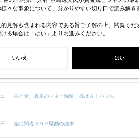
の様々な事象について、分かりやすい切り口で読み解き
8日
金市場から見るプーチン・トランプ会談
人的見解も含まれる内容である旨ご了解の上、閲覧くだ
だける場合は「はい」よりお進みください。
8日
連日、日米株高、金には大きな変化なし
いいえ
はい
8日
トランプ氏、著名エコノミストの人事異動を要求
8日
株と金、真夏のマネー騒乱、株はＡＩバブル
8日
金に関税３９％騒動の結末