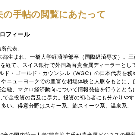
夫の手帖の閲覧にあたって
5日
ジャクソンホールでのパウエル講演後、金急騰だが。
ロフィール
2日
どうなる 日本国債（ＪＧＢ）
務所代表。
東京都生まれ。一橋大学経済学部卒（国際経済専攻）。
）を経て、スイス銀行で外国為替貴金属ディーラーとして
1日
札幌は ちょっぴり 秋の気配
ールド・ゴールド・カウンシル（WGC）の日本代表を務
ヒやニューヨークでの豊富な相場体験と人脈をもとに、
際金融、マクロ経済動向について情報発信を行うとともに
0日
金とプラチナの違いとは
として金投資の普及に尽力。投資の初心者にも分かりやす
も多い。得意分野はスキー系、鮨スイーツ系、温泉系。
9日
今年もジャクソンホールの季節
は“金の国内第一人者”豊島逸夫氏が貴金属ビジネスの最