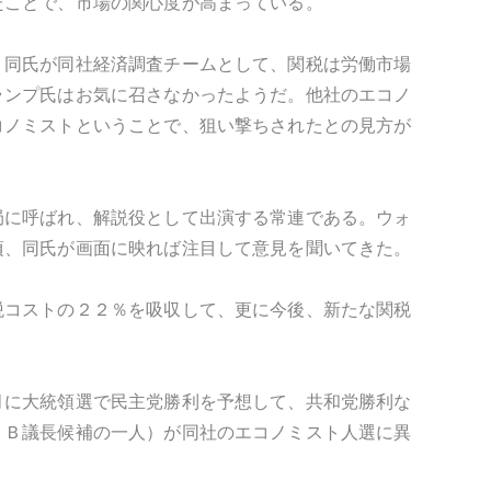
たことで、市場の関心度が高まっている。
。同氏が同社経済調査チームとして、関税は労働市場
ランプ氏はお気に召さなかったようだ。他社のエコノ
コノミストということで、狙い撃ちされたとの見方が
局に呼ばれ、解説役として出演する常連である。ウォ
頃、同氏が画面に映れば注目して意見を聞いてきた。
税コストの２２％を吸収して、更に今後、新たな関税
月に大統領選で民主党勝利を予想して、共和党勝利な
ＲＢ議長候補の一人）が同社のエコノミスト人選に異