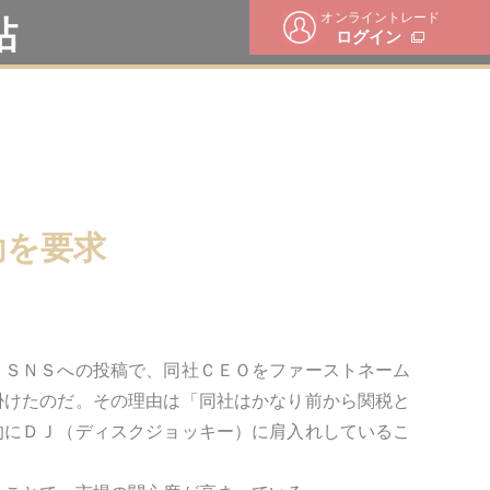
オンライントレード
帖
ログイン
動を要求
。ＳＮＳへの投稿で、同社ＣＥＯをファーストネーム
掛けたのだ。その理由は「同社はかなり前から関税と
的にＤＪ（ディスクジョッキー）に肩入れしているこ