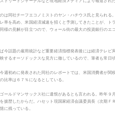
ストリートジャーナルなど現地経済メディアにより報道され
のは同社チーフエコノミストのヤン・ハチウス氏と見られる
レ率を高め、米国経済減速を招くと予測してきたことが、ト
同様の見解が目立つので、ウォール街の最大の投資銀行のエ
ば今話題の雇用統計など重要経済指標発表後には経済テレビ
映するオーソドックスな見方に徹しているので、筆者も常日
今週初めに発表された同社のレポートでは、米国消費者が関
の比率は６７％になるとしている。
ゴールドマンサックス社に遺恨があるとも言われる。昨年９
を披歴したからだ。ハセット現国家経済会議委員長（次期Ｆ
憶に残っている。