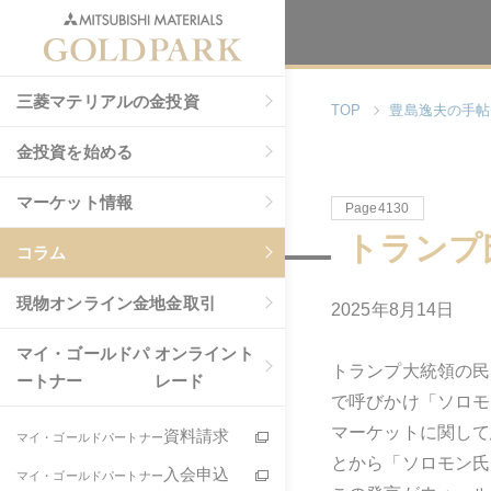
三菱マテリアルの金投資
TOP
豊島逸夫の手帖
金投資を始める
マーケット情報
Page4130
トランプ
コラム
現物
オンライン金地金取引
2025年8月14日
マイ・ゴールドパ
オンライント
トランプ大統領の民
ートナー
レード
で呼びかけ「ソロモ
マーケットに関して
資料請求
マイ・ゴールドパートナー
とから「ソロモン氏
入会申込
マイ・ゴールドパートナー