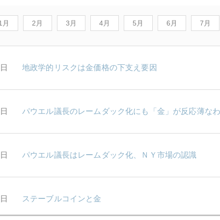
1月
2月
3月
4月
5月
6月
7月
9日
地政学的リスクは金価格の下支え要因
8日
パウエル議長のレームダック化にも「金」が反応薄な
7日
パウエル議長はレームダック化、ＮＹ市場の認識
6日
ステーブルコインと金