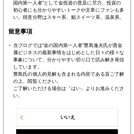
国内第一人者”として金投資の普及に尽力。投資の
2025年04月18日
初心者にも分かりやすいトークや文章にファンも多
金急騰、やっと一服
い。得意分野はスキー系、鮨スイーツ系、温泉系。
留意事項
2025年04月17日
米機関投資家調査、ＮＯ１の投資対象はアップル、メタを
当ブログでは“金の国内第一人者”豊島逸夫氏が貴金
押さえ「金」１位
属ビジネスの最新事情をはじめとした日々の様々な
事象について、分かりやすい切り口で読み解き発信
2025年04月16日
しています。
国際金価格、３３００ドル視野
豊島氏の個人的見解も含まれる内容である旨ご了解
の上、閲覧ください。
ご了解いただける場合は「はい」よりお進みくださ
2025年04月15日
い。
３２００ドル超え、やっと一服
いいえ
2025年04月14日
金、高値追い、どこまで