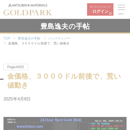
オンライントレード
ログイン
MENU
豊島逸夫の手帖
TOP
豊島逸夫の手帖
バックナンバー
金価格、３０００ドル前後で、荒い値動き
Page4055
金価格、３０００ドル前後で、荒い
値動き
2025年
4
月
8
日