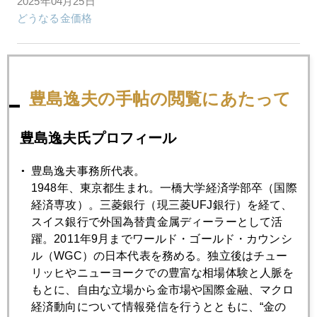
2025年04月25日
どうなる金価格
2025年04月24日
懸念される金暴落後の成り行き
豊島逸夫の手帖の閲覧にあたって
2025年04月23日
豊島逸夫氏プロフィール
３３００～３５００のレンジで大乱高下
豊島逸夫事務所代表。
1948年、東京都生まれ。一橋大学経済学部卒（国際
2025年04月22日
経済専攻）。三菱銀行（現三菱UFJ銀行）を経て、
また、一日１００ドル近く急騰、３５００ドル視野
スイス銀行で外国為替貴金属ディーラーとして活
躍。2011年9月までワールド・ゴールド・カウンシ
ル（WGC）の日本代表を務める。独立後はチュー
2025年04月21日
リッヒやニューヨークでの豊富な相場体験と人脈を
イースター休暇明け、アジア時間で金続騰
もとに、自由な立場から金市場や国際金融、マクロ
経済動向について情報発信を行うとともに、“金の