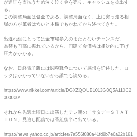
が追証を支払うため泣く泣く金を売り、キャッシュを捻出す
る。
この調整局面は健全である。調整局面なく、上に突っ走る相
場の方が筆者は怖いと本欄でもかねてから述べてきた。
出遅れ組にとっては金市場参入のまたとないチャンスだ。
為替も円高に振れているから、円建て金価格は相対的に下げ
圧力がかかる。
なお、日経電子版には関税戦争について感想を詳述した。ロ
ックはかかっていないから誰でも読める。
https://www.nikkei.com/article/DGXZQOUB1013G0Q5A110C2
000000/
それから先週土曜日に出演したテレ朝の「サタデーＳＴＡＴ
ＩＯＮ」見逃し配信では番組後半に出ている。
https://news.yahoo.co.jp/articles/7a556f880a41fd8b7e6a22b181