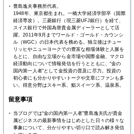
2025年04月25日
豊島逸夫事務所代表。
どうなる金価格
1948年、東京都生まれ。一橋大学経済学部卒（国際
経済専攻）。三菱銀行（現三菱UFJ銀行）を経て、
スイス銀行で外国為替貴金属ディーラーとして活
2025年04月24日
躍。2011年9月までワールド・ゴールド・カウンシ
懸念される金暴落後の成り行き
ル（WGC）の日本代表を務める。独立後はチュー
リッヒやニューヨークでの豊富な相場体験と人脈を
もとに、自由な立場から金市場や国際金融、マクロ
2025年04月23日
経済動向について情報発信を行うとともに、“金の
３３００～３５００のレンジで大乱高下
国内第一人者”として金投資の普及に尽力。投資の
初心者にも分かりやすいトークや文章にファンも多
い。得意分野はスキー系、鮨スイーツ系、温泉系。
2025年04月22日
また、一日１００ドル近く急騰、３５００ドル視野
留意事項
2025年04月21日
当ブログでは“金の国内第一人者”豊島逸夫氏が貴金
イースター休暇明け、アジア時間で金続騰
属ビジネスの最新事情をはじめとした日々の様々な
事象について、分かりやすい切り口で読み解き発信