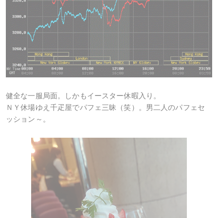
健全な一服局面。しかもイースター休暇入り。
ＮＹ休場ゆえ千疋屋でパフェ三昧（笑）。男二人のパフェセ
ッション～。