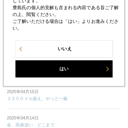
しています。
2025年04月18日
豊島氏の個人的見解も含まれる内容である旨ご了解
金急騰、やっと一服
の上、閲覧ください。
ご了解いただける場合は「はい」よりお進みくださ
い。
2025年04月17日
米機関投資家調査、ＮＯ１の投資対象はアップル、メタを
押さえ「金」１位
いいえ
2025年04月16日
はい
国際金価格、３３００ドル視野
2025年04月15日
３２００ドル超え、やっと一服
2025年04月14日
金、高値追い、どこまで