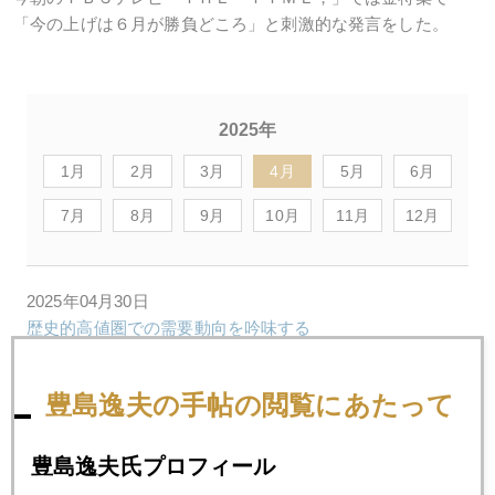
「今の上げは６月が勝負どころ」と刺激的な発言をした。
2025年
1月
2月
3月
4月
5月
6月
7月
8月
9月
10月
11月
12月
2025年04月30日
歴史的高値圏での需要動向を吟味する
豊島逸夫の手帖の閲覧にあたって
2025年04月30日
金相場異変、質への逃避マネーはどこへ
豊島逸夫氏プロフィール