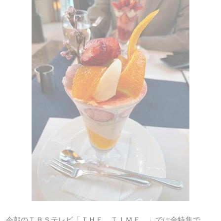
今朝のＴＢＳテレビ「ＴＨＥ ＴＩＭＥ，」では金特集で