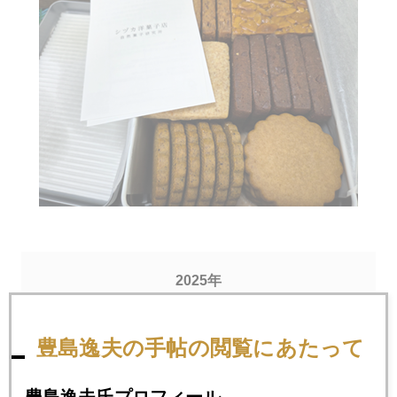
2025年
1月
2月
3月
4月
5月
6月
豊島逸夫の手帖の閲覧にあたって
7月
8月
9月
10月
11月
12月
豊島逸夫氏プロフィール