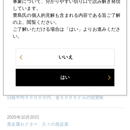
事象について、分かりやすい切り口で読み解き発信
しています。
2025年10月24日
豊島氏の個人的見解も含まれる内容である旨ご了解
国際金価格、４１００ドル台で、睨みあい
の上、閲覧ください。
ご了解いただける場合は「はい」よりお進みくださ
い。
2025年10月23日
緊急制作、日経マネーとＹｏｕＴｕｂｅ、本日アップ
いいえ
2025年10月22日
金暴落、過去最大の下げ、何が起こったのか
はい
2025年10月21日
日経平均５００００円、金５０００ドルの現実味
2025年10月20日
貴金属セクター、久々の急反落