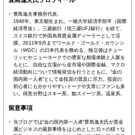
2025年10月31日
豊島逸夫事務所代表。
金急騰をＦＯＭＯで説明することの危うさ
1948年、東京都生まれ。一橋大学経済学部卒（国際
経済専攻）。三菱銀行（現三菱UFJ銀行）を経て、
2025年10月30日
スイス銀行で外国為替貴金属ディーラーとして活
ＦＯＭＣと米中会談と日銀会合が同日進行
躍。2011年9月までワールド・ゴールド・カウンシ
ル（WGC）の日本代表を務める。独立後はチュー
リッヒやニューヨークでの豊富な相場体験と人脈を
2025年10月29日
もとに、自由な立場から金市場や国際金融、マクロ
求む、金専門家！人材不足が顕在化
経済動向について情報発信を行うとともに、“金の
国内第一人者”として金投資の普及に尽力。投資の
初心者にも分かりやすいトークや文章にファンも多
2025年10月28日
い。得意分野はスキー系、鮨スイーツ系、温泉系。
金４０００ドル割れ
留意事項
2025年10月27日
当ブログでは“金の国内第一人者”豊島逸夫氏が貴金
日経平均５万超え、ＮＹ金は下落
属ビジネスの最新事情をはじめとした日々の様々な