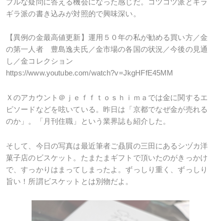
プルな疑問に答える機会になった感じだ。コツコツ派とギラ
ギラ派の書き込みが対照的で興味深い。
【異例の金最高値更新】運用５０年の私が勧める買い方／金
の第一人者 豊島逸夫氏／金市場の各国の状況／今後の見通
し／金コレクション
https://www.youtube.com/watch?v=JkgHFfE45MM
Ｘのアカウント＠ｊｅｆｆｔｏｓｈｉｍａでは金に関するエ
ピソードなどを呟いている。昨日は「京都でなぜ金が売れる
のか」。「月刊住職」という業界誌も紹介した。
そして、今日の写真は最近筆者ご贔屓の三田にあるシヅカ洋
菓子店のビスケット。たまたまギフトで頂いたのがきっかけ
で、すっかりはまってしまったよ。ずっしり重く、ずっしり
旨い！所謂ビスケットとは別物だよ。