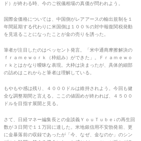
ド）が終わる時、今のご祝儀相場の真価が問われよう。
国際金価格については、中国側がレアアースの輸出規制を１
年間延期する代わりに米国側は１００％の対中報復関税発動
を見送ることになったことが金の売りを誘った。
筆者が注目したのはベッセント発言。「米中通商摩擦解決の
ｆｒａｍｅｗｏｒｋ（枠組み）ができた」。Ｆｒａｍｅｗｏ
ｒｋとはかなり曖昧な表現。大枠は決まったが、具体的細部
の詰めはこれからと筆者は理解している。
もやもや感は残り、４０００ドルは維持されよう。今回も健
全な調整期間と言える。ここの値固めが終われば、４５００
ドルを目指す展開と見る。
さて、日経マネー編集長との金談義ＹｏｕＴｕｂｅ↓の再生回
数が３日間で１１万回に達した。米地銀信用不安勃発前、更
に金暴落前の収録であったが「今、なぜ、金なのか」のシン