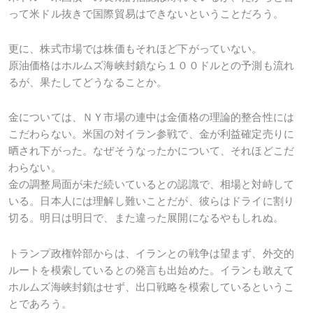
って米ドル抜きで国際貿易はできないということだろう。
更に、株式市場では株価もそれほど下がっていない。
原油価格はホルムズ海峡封鎖なら１００ドルとの予測も流れ
るが、果たしてどうなることか。
金については、ＮＹ市場の連中は金価格の理論的整合性には
こだわらない。米国の対イラン参戦で、金が利益確定売りに
晒され下がった。なぜそうなったかについて、それほどこだ
わらない。
金の調整局面が未だ続いているとの認識で、相場と対峙して
いる。日本人には理解し難いことだが、彼らはドライに割り
切る。明日は明日で、また違った展開になるやもしれぬ。
トランプ政権幹部からは、イランとの戦争は望まず、外交的
ルートを模索しているとの発言も出始めた。イランも敢えて
ホルムズ海峡封鎖はせず、出口戦略を模索しているというこ
とであろう。