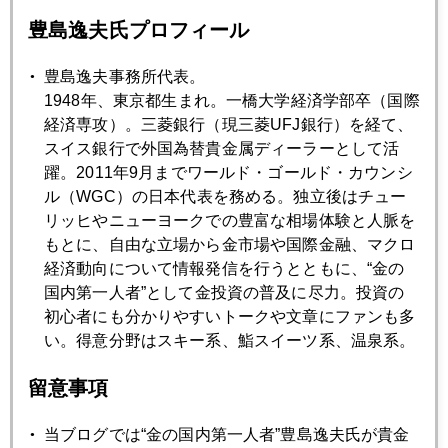
豊島逸夫氏プロフィール
2025年06月25日
まだまだ遠い、金投資への道
豊島逸夫事務所代表。
1948年、東京都生まれ。一橋大学経済学部卒（国際
経済専攻）。三菱銀行（現三菱UFJ銀行）を経て、
2025年06月24日
スイス銀行で外国為替貴金属ディーラーとして活
停戦には素直に売り、米国参戦には無反応
躍。2011年9月までワールド・ゴールド・カウンシ
ル（WGC）の日本代表を務める。独立後はチュー
リッヒやニューヨークでの豊富な相場体験と人脈を
2025年06月23日
もとに、自由な立場から金市場や国際金融、マクロ
続編、有事の金より有事のドル
経済動向について情報発信を行うとともに、“金の
国内第一人者”として金投資の普及に尽力。投資の
初心者にも分かりやすいトークや文章にファンも多
2025年06月23日
い。得意分野はスキー系、鮨スイーツ系、温泉系。
速報版、米国イラン参戦でも有事の金買いは限定的
留意事項
2025年06月20日
当ブログでは“金の国内第一人者”豊島逸夫氏が貴金
利下げ回数より次期ＦＲＢ議長候補、先走るＮＹ市場