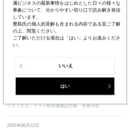
属ビジネスの最新事情をはじめとした日々の様々な
事象について、分かりやすい切り口で読み解き発信
しています。
2025年06月19日
豊島氏の個人的見解も含まれる内容である旨ご了解
プラチナ続騰
の上、閲覧ください。
ご了解いただける場合は「はい」よりお進みくださ
い。
2025年06月18日
トランプ氏の目論見、中国経済狙い撃ちのオイルショック
いいえ
2025年06月17日
市場が正しいのか、中東専門家が正しいのか
はい
2025年06月13日
イスラエル、イラン核関連施設空爆、有事の金
2025年06月12日