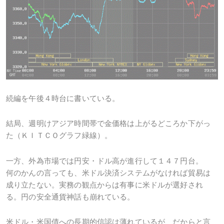
続編を午後４時台に書いている。
結局、週明けアジア時間帯で金価格は上がるどころか下がっ
た（ＫＩＴＣＯグラフ緑線）。
一方、外為市場では円安・ドル高が進行して１４７円台。
何のかんの言っても、米ドル決済システムがなければ貿易は
成り立たない。実務の観点からは有事に米ドルが選好され
る。円の安全通貨神話も崩れている。
米ドル・米国債への長期的信認は薄れているが、だからと言