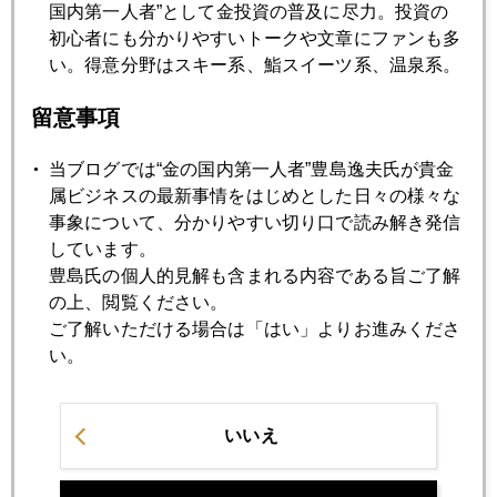
国内第一人者”として金投資の普及に尽力。投資の
初心者にも分かりやすいトークや文章にファンも多
2025年08月19日
い。得意分野はスキー系、鮨スイーツ系、温泉系。
今年もジャクソンホールの季節
留意事項
2025年08月18日
当ブログでは“金の国内第一人者”豊島逸夫氏が貴金
金市場から見るプーチン・トランプ会談
属ビジネスの最新事情をはじめとした日々の様々な
事象について、分かりやすい切り口で読み解き発信
2025年08月18日
しています。
連日、日米株高、金には大きな変化なし
豊島氏の個人的見解も含まれる内容である旨ご了解
の上、閲覧ください。
ご了解いただける場合は「はい」よりお進みくださ
2025年08月18日
い。
トランプ氏、著名エコノミストの人事異動を要求
いいえ
2025年08月18日
株と金、真夏のマネー騒乱、株はＡＩバブル