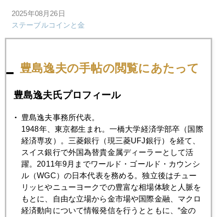
2025年08月26日
ステーブルコインと金
2025年08月25日
豊島逸夫の手帖の閲覧にあたって
ジャクソンホールでのパウエル講演後、金急騰だが。。。
豊島逸夫氏プロフィール
2025年08月22日
どうなる 日本国債（ＪＧＢ）
豊島逸夫事務所代表。
1948年、東京都生まれ。一橋大学経済学部卒（国際
経済専攻）。三菱銀行（現三菱UFJ銀行）を経て、
2025年08月21日
スイス銀行で外国為替貴金属ディーラーとして活
札幌は ちょっぴり 秋の気配
躍。2011年9月までワールド・ゴールド・カウンシ
ル（WGC）の日本代表を務める。独立後はチュー
リッヒやニューヨークでの豊富な相場体験と人脈を
2025年08月20日
もとに、自由な立場から金市場や国際金融、マクロ
金とプラチナの違いとは
経済動向について情報発信を行うとともに、“金の