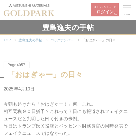
オンライントレード
ログイン
MENU
豊島逸夫の手帖
TOP
豊島逸夫の手帖
バックナンバー
「おはぎゃー」の日々
Page4057
「おはぎゃー」の日々
2025年4月10日
今朝も起きたら「おはぎゃー！」何、これ。
相互関税９０日猶予？これって７日にも報道されフェイクニ
ュースだと判明した曰く付きの事例。
昨日はトランプ氏Ｘ投稿とベッセント財務長官の同時発表で
フェイクニュースではなかった。