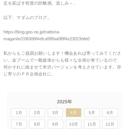
足を延ばす程度の距離感。楽しみ～。
以下、マダムのブログ。
https://blog.goo.ne.jp/trattoria-
magari/e/208306f4efca5f8ba0f8f4e23019bfe0
私からもご贔屓お願いします！機会あれば寄ってみてくださ
い。金ブームで一般媒体からも様々な企画が来ているので、
何かそれに絡ませて米沢バージョンを考えさせています。存
じ寄りのＰＲ企画会社に。
2025年
1月
2月
3月
4月
5月
6月
7月
8月
9月
10月
11月
12月