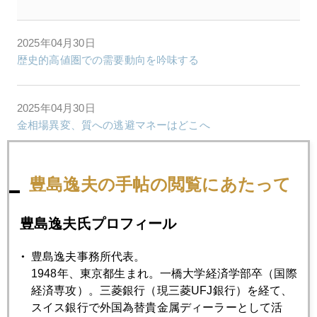
2025年04月30日
歴史的高値圏での需要動向を吟味する
2025年04月30日
金相場異変、質への逃避マネーはどこへ
2025年04月25日
豊島逸夫の手帖の閲覧にあたって
どうなる金価格
豊島逸夫氏プロフィール
2025年04月24日
懸念される金暴落後の成り行き
豊島逸夫事務所代表。
1948年、東京都生まれ。一橋大学経済学部卒（国際
経済専攻）。三菱銀行（現三菱UFJ銀行）を経て、
2025年04月23日
スイス銀行で外国為替貴金属ディーラーとして活