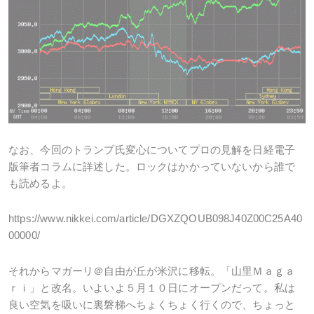
なお、今回のトランプ氏変心についてプロの見解を日経電子
版筆者コラムに詳述した。ロックはかかっていないから誰で
も読めるよ。
https://www.nikkei.com/article/DGXZQOUB098J40Z00C25A40
00000/
それからマガーリ＠自由が丘が米沢に移転。「山里Ｍａｇａ
ｒｉ」と改名。いよいよ５月１０日にオープンだって。私は
良い空気を吸いに裏磐梯へちょくちょく行くので、ちょっと