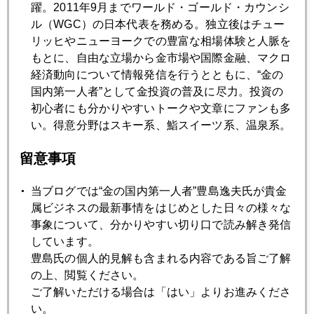
３３００～３５００のレンジで大乱高下
躍。2011年9月までワールド・ゴールド・カウンシ
ル（WGC）の日本代表を務める。独立後はチュー
リッヒやニューヨークでの豊富な相場体験と人脈を
2025年04月22日
もとに、自由な立場から金市場や国際金融、マクロ
また、一日１００ドル近く急騰、３５００ドル視野
経済動向について情報発信を行うとともに、“金の
国内第一人者”として金投資の普及に尽力。投資の
初心者にも分かりやすいトークや文章にファンも多
2025年04月21日
い。得意分野はスキー系、鮨スイーツ系、温泉系。
イースター休暇明け、アジア時間で金続騰
留意事項
2025年04月18日
当ブログでは“金の国内第一人者”豊島逸夫氏が貴金
金急騰、やっと一服
属ビジネスの最新事情をはじめとした日々の様々な
事象について、分かりやすい切り口で読み解き発信
しています。
2025年04月17日
豊島氏の個人的見解も含まれる内容である旨ご了解
米機関投資家調査、ＮＯ１の投資対象はアップル、メタを
の上、閲覧ください。
押さえ「金」１位
ご了解いただける場合は「はい」よりお進みくださ
い。