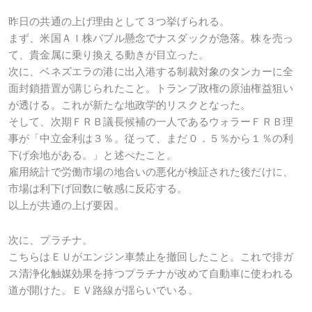
昨日の共通の上げ理由として３つ挙げられる。
まず、米国ＡＩ株バブル懸念でナスダックが急落。株を売っ
て、貴金属に乗り換える動きが目立った。
次に、ベネズエラの港に出入港する制裁対象のタンカーに全
面封鎖措置が講じられたこと。トランプ政権の原油権益狙い
が透ける。これが新たな地政学的リスクとなった。
そして、次期ＦＲＢ議長候補の一人であるウォラーＦＲＢ理
事が「中立金利は３％。従って、まだ０．５％から１％の利
下げ余地がある。」と述べたこと。
雇用統計で労働市場の地合いの悪化が検証された後だけに、
市場は利下げ回数に敏感に反応する。
以上が共通の上げ要因。
次に、プラチナ。
こちらはＥＵがエンジン車禁止を撤回したこと。これで排ガ
ス清浄化触媒効果を持つプラチナが改めて自動車に使われる
道が開けた。ＥＶ路線が揺らいでいる。