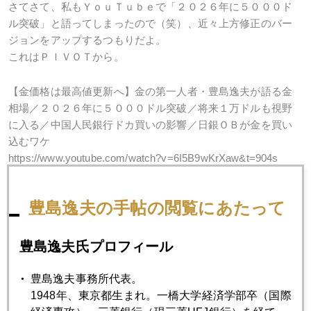
さてさて、私もＹｏｕＴｕｂｅで「２０２６年に５０００ド
ル突破」と語ってしまったので（笑）、近々上方修正のバー
ジョンをアップするつもりだよ。
これはＰＩＶＯＴから。
【金価格は最高値更新へ】金の第一人者・豊島逸夫が語る金
相場／２０２６年に５０００ドル突破／将来１万ドルも視野
に入る／中国人民銀行ドカ買いの影響／日銀ＯＢが金を買い
込むワケ
https://www.youtube.com/watch?v=6I5B9wKrXaw&t=904s
そしてこれは日経ビジネスから。
豊島逸夫の手帖の閲覧にあたって
【異例の金最高値更新】運用５０年の私が勧める買い方／金
の第一人者 豊島逸夫氏／金市場の各国の状況／今後の見通
豊島逸夫氏プロフィール
し／金コレクション
https://www.youtube.com/watch?v=JkgHFfE45MM&t=260s
豊島逸夫事務所代表。
1948年、東京都生まれ。一橋大学経済学部卒（国際