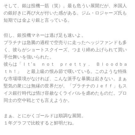
そして、銀は投機一筋（笑）。最も危うい展開だが、米国人
の銀好きに再び火が付いた感がある。ジム・ロジャーズ氏も
短期では金より銀と言っている。
但し、銀投機マネーは逃げ足も速いよ。
プラチナは急騰の過程で空売りに走ったヘッジファンドも多
く、彼らがショートスクイーズ、つまり締め上げられて買い
手仕舞いを強いられた。
彼らは「Ｉｔ'ｓ ｎｏｔ ｐｒｅｔｔｙ． Ｂｌｏｏｄｂａ
ｔｈ！」 と最上級の恨み節で嘆いている。このような特殊
な市場環境がなければ、こんな派手な暴騰は起きない。まぁ
堅気の衆には無縁の世界だが。「プラチナのＪｅｆｆ」もス
イス銀行時代は情け容赦なくライバルを虐めたものだ。プロ
同士の空中戦とでも言えようか。
まぁ、とにかくゴールドは順調な展開。
１年グラフで比較すると鮮明だね。