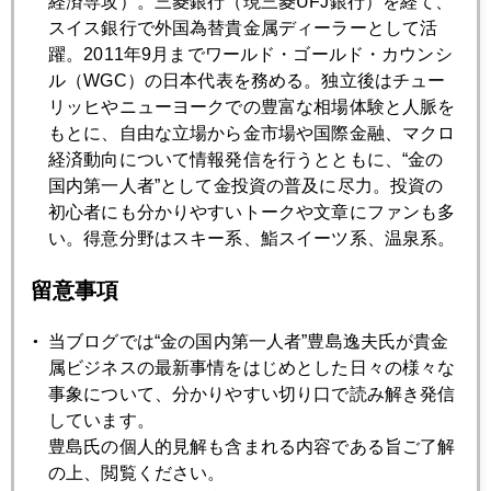
経済専攻）。三菱銀行（現三菱UFJ銀行）を経て、
ちょっと悩んで（笑）結論だすよ～。
スイス銀行で外国為替貴金属ディーラーとして活
躍。2011年9月までワールド・ゴールド・カウンシ
ル（WGC）の日本代表を務める。独立後はチュー
リッヒやニューヨークでの豊富な相場体験と人脈を
2025年
もとに、自由な立場から金市場や国際金融、マクロ
1月
2月
3月
4月
5月
6月
経済動向について情報発信を行うとともに、“金の
国内第一人者”として金投資の普及に尽力。投資の
7月
8月
9月
10月
11月
12月
初心者にも分かりやすいトークや文章にファンも多
い。得意分野はスキー系、鮨スイーツ系、温泉系。
2025年12月26日
留意事項
年内、未だ波乱も
当ブログでは“金の国内第一人者”豊島逸夫氏が貴金
属ビジネスの最新事情をはじめとした日々の様々な
2025年12月25日
事象について、分かりやすい切り口で読み解き発信
日本人投資家にとっての金
しています。
豊島氏の個人的見解も含まれる内容である旨ご了解
の上、閲覧ください。
2025年12月24日