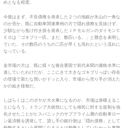
めとなる程度。
今後はまず、不良債権を発表した２つの地銀が氷山の一角な
のか否か。既に自動車関連事例の方で隠れ債務を見抜けず、
少額ながら焦げ付き損を発表したＪＰモルガンのダイモンＣ
ＥＯは「ゴキブリ一匹。まだ、数匹いる。」と懸念を表明し
ていた。その数匹のうちの二匹が早くも現れたという流れに
なっている。
金市場の方は、既に様々な複合要因で前代未聞の価格水準に
達していたわけだが、ここにきて大きなゴキブリっぽい存在
の登場で新たな買いがドッと入り、市場から売り手が消えた
かの如き様相だ。
しばらくはこのボヤが大火事になるのか、市場は身構えるこ
とになろう。トランプ大統領にしても移民に対する規制を強
化させたことがヒスパニックのサブプライム層の自動車ロー
ン返済難を誘発して、貸し手の銀行側は「隠れ債務」として
粉飾するという展開になろうとは想像もしていなかった事態