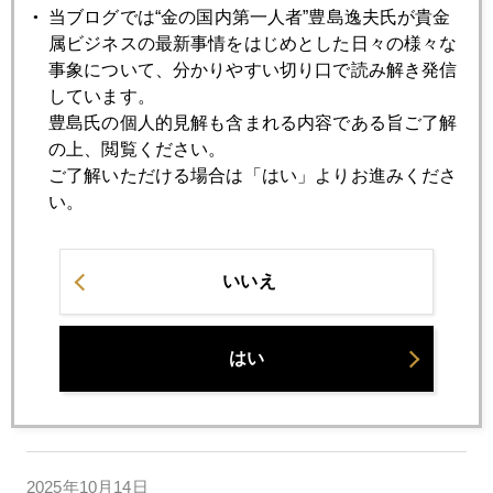
日経平均５００００円、金５０００ドルの現実味
当ブログでは“金の国内第一人者”豊島逸夫氏が貴金
属ビジネスの最新事情をはじめとした日々の様々な
事象について、分かりやすい切り口で読み解き発信
2025年10月20日
しています。
貴金属セクター、久々の急反落
豊島氏の個人的見解も含まれる内容である旨ご了解
の上、閲覧ください。
ご了解いただける場合は「はい」よりお進みくださ
2025年10月17日
い。
嫌な予感が現実に
いいえ
2025年10月16日
俄か金専門家が急増
はい
2025年10月15日
金続騰、銀は一服
2025年10月14日