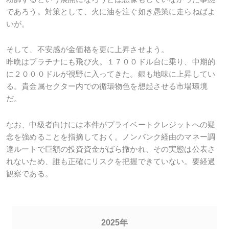
であろう。対策として、火に油を注ぐ如き愚策に走らねばよ
いが。
そして、不安感が金価格を更に上昇させよう。
昨晩はプラチナにも飛び火。１７００ドル台に乗り、中期的
に２０００ドルが視野に入ってきた。銀も地味に上昇してい
る。貴金属セクター内での循環物色を想起させる市場環境
だ。
なお、中級者向けには本件がプライベートクレジットへの疑
念を強めることを指摘しておく。ノンバンク経由のマネー調
達ルートで巨額の投資資金がばら撒かれ、その実態は公表さ
れないため、誰も正確にリスクを把握できていない。要経過
観察である。
2025年