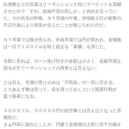
れ債務などの言葉はリーマンショック時にマーケットを震撼
させたので「すわ、金融不安の兆しか」と色めき立ってい
た。その矢先の昨晩、ＮＹ市場の午後、米地銀２行が顧客の
不正行為により損失が生じたことが報じられたのだ。
ＮＹ市場では株が売られ、外為市場では円が買われ、金価格
は一日で１００ドルを軽く超える「暴騰」を演じた。
冷静に見れば、ローン焦げ付きの金額は小さく、金融市場を
揺るがすリーマンショックの再来とは言えない。
とは言え、市場の受け止めは「不気味」の一言に尽きる。
とりあえず株は売って、金を買っておくという投資行動が
益々顕著になる。
５０００ドル、３００００円が絵空事とは言えなくなった雰
囲気だ。
まぁ円高に振れたことが、円建て金価格の上昇に若干の歯止