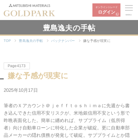
オンライントレード
ログイン
MENU
豊島逸夫の手帖
TOP
豊島逸夫の手帖
バックナンバー
嫌な予感が現実に
Page4173
嫌な予感が現実に
2025年10月17日
筆者のＸアカウント＠ｊｅｆｆｔｏｓｈｉｍａに先週から書
き込んできた信用不安リスクが、米地銀信用不安という形で
昨晩表面化した。簡単に纏めれば、サブプライム（低所得
者）向け自動車ローンに特化した企業が破綻。更に自動車部
品メーカーの隠れ債務が発覚して破綻。サブプライムとか隠