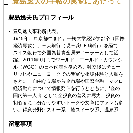
豊島逸夫の手帖の閲覧にあたって
豊島逸夫氏プロフィール
2025年10月27日
日経平均５万超え、ＮＹ金は下落
豊島逸夫事務所代表。
1948年、東京都生まれ。一橋大学経済学部卒（国際
経済専攻）。三菱銀行（現三菱UFJ銀行）を経て、
2025年10月24日
スイス銀行で外国為替貴金属ディーラーとして活
国際金価格、４１００ドル台で、睨みあい
躍。2011年9月までワールド・ゴールド・カウンシ
ル（WGC）の日本代表を務める。独立後はチュー
2025年10月23日
リッヒやニューヨークでの豊富な相場体験と人脈を
緊急制作、日経マネーとＹｏｕＴｕｂｅ、本日アップ
もとに、自由な立場から金市場や国際金融、マクロ
経済動向について情報発信を行うとともに、“金の
国内第一人者”として金投資の普及に尽力。投資の
2025年10月22日
初心者にも分かりやすいトークや文章にファンも多
金暴落、過去最大の下げ、何が起こったのか
い。得意分野はスキー系、鮨スイーツ系、温泉系。
留意事項
2025年10月21日