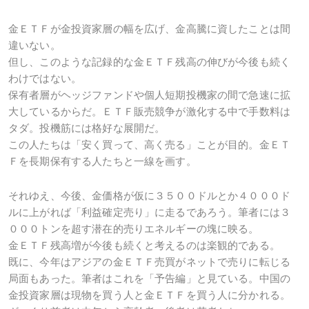
金ＥＴＦが金投資家層の幅を広げ、金高騰に資したことは間
違いない。
但し、このような記録的な金ＥＴＦ残高の伸びが今後も続く
わけではない。
保有者層がヘッジファンドや個人短期投機家の間で急速に拡
大しているからだ。ＥＴＦ販売競争が激化する中で手数料は
タダ。投機筋には格好な展開だ。
この人たちは「安く買って、高く売る」ことが目的。金ＥＴ
Ｆを長期保有する人たちと一線を画す。
それゆえ、今後、金価格が仮に３５００ドルとか４０００ド
ルに上がれば「利益確定売り」に走るであろう。筆者には３
０００トンを超す潜在的売りエネルギーの塊に映る。
金ＥＴＦ残高増が今後も続くと考えるのは楽観的である。
既に、今年はアジアの金ＥＴＦ売買がネットで売りに転じる
局面もあった。筆者はこれを「予告編」と見ている。中国の
金投資家層は現物を買う人と金ＥＴＦを買う人に分かれる。