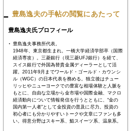
2025年07月24日
豊島逸夫の手帖の閲覧にあたって
日米関税合意、ＮＹ市場で評価、金急落
豊島逸夫氏プロフィール
2025年07月23日
ＮＹ金、ゴールデンクロス視野に投機買い加速
豊島逸夫事務所代表。
1948年、東京都生まれ。一橋大学経済学部卒（国際
経済専攻）。三菱銀行（現三菱UFJ銀行）を経て、
2025年07月22日
スイス銀行で外国為替貴金属ディーラーとして活
与党惨敗、市場の評価は与党善戦で株高・円高
躍。2011年9月までワールド・ゴールド・カウンシ
ル（WGC）の日本代表を務める。独立後はチュー
リッヒやニューヨークでの豊富な相場体験と人脈を
2025年07月18日
もとに、自由な立場から金市場や国際金融、マクロ
投機マネーが方向転換
経済動向について情報発信を行うとともに、“金の
国内第一人者”として金投資の普及に尽力。投資の
初心者にも分かりやすいトークや文章にファンも多
2025年07月17日
い。得意分野はスキー系、鮨スイーツ系、温泉系。
パウエル解任報道で、金市場も大荒れ