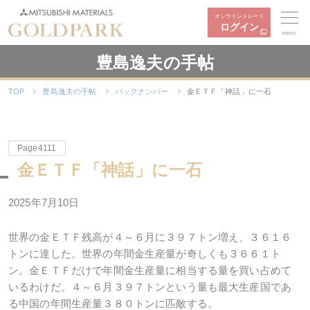
オンライントレード
ログイン
MENU
豊島逸夫の手帖
TOP
豊島逸夫の手帖
バックナンバー
金ＥＴＦ「神話」に一石
Page4111
金ＥＴＦ「神話」に一石
2025年7月10日
世界の金ＥＴＦ残高が４～６月に３９７トン増え、３６１６
トンに達した。世界の年間金生産量が奇しくも３６６１ト
ン。金ＥＴＦだけで年間金生産量に相当する量を買い占めて
いるわけだ。４～６月３９７トンという量も最大生産国であ
る中国の年間生産量３８０トンに匹敵する。