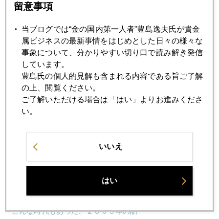
留意事項
2025年07月16日
当ブログでは“金の国内第一人者”豊島逸夫氏が貴金
ＷＧＣが年後半、強気説と弱気説、異例の両論併記
属ビジネスの最新事情をはじめとした日々の様々な
事象について、分かりやすい切り口で読み解き発信
2025年07月15日
しています。
参院選挙、海外投資家も注目
豊島氏の個人的見解も含まれる内容である旨ご了解
の上、閲覧ください。
ご了解いただける場合は「はい」よりお進みくださ
2025年07月14日
い。
ベルサイユ宮殿並みの改修、パウエル外しの口実に
いいえ
2025年07月10日
金ＥＴＦ「神話」に一石
はい
2025年07月08日
こんな時代もあった、２００５年の話