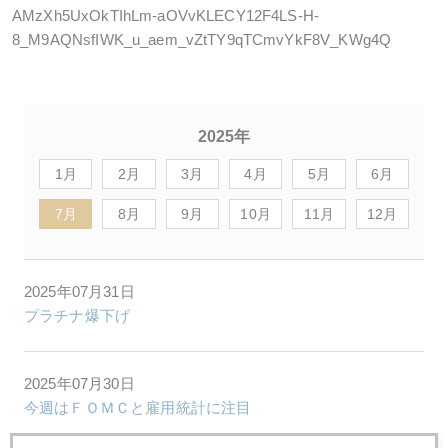
AMzXh5UxOkTIhLm-aOVvKLECY12F4LS-H-
8_M9AQNsfIWK_u_aem_vZtTY9qTCmvYkF8V_KWg4Q
2025年
1月
2月
3月
4月
5月
6月
7月
8月
9月
10月
11月
12月
2025年07月31日
プラチナ爆下げ
2025年07月30日
今週はＦＯＭＣと雇用統計に注目