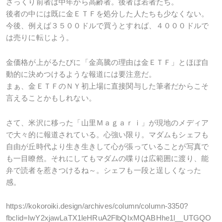
ざっくり前者は中年から高齢者。後者は若者たち。
後者の中には既に金ＥＴＦを処分した人たちも少なくない。
今後、例えば３５００ドルで買うとすれば、４０００ドルで
は売りに転じよう。
金価格が上がるたびに「金高騰の理由は金ＥＴＦ」とほぼ自
動的に決めつけるような報道には要注意だ。
まぁ、金ＥＴＦのＮＹ初上場に直接関与した筆者だからこそ
言えることかもしれない。
さて、米沢に移った「山里Ｍａｇａｒｉ」が現地のメディア
で大々的に報道されている。心強い限り。マダムもシェフも
自由が丘時代より生き生きして心が張っていることが写真で
も一目瞭然。それにしてもマダムの喋りは広範囲に渡り、能
弁で読者を惹きつけるね～。シェフも一段と逞しくなった
感。
https://kokoroiki.design/archives/column/column-3350?
fbclid=IwY2xjawLaTX1leHRuA2FlbQIxMQABHhe1l__UTGQO