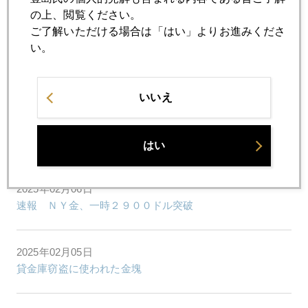
の上、閲覧ください。
日銀追加利上げ説を吹っ飛ばした米ＣＰＩショック
ご了解いただける場合は「はい」よりお進みくださ
い。
2025年02月12日
トランプ氏は関税を急ぎ、パウエル氏は利下げを急がず
いいえ
2025年02月07日
筆者の著書、英語版と韓国語版の改訂
はい
2025年02月06日
速報 ＮＹ金、一時２９００ドル突破
2025年02月05日
貸金庫窃盗に使われた金塊