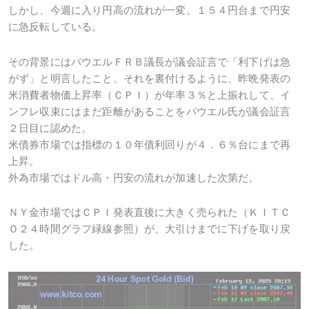
しかし、今週に入り円高の流れが一変。１５４円台まで円安
に急反転している。
その背景にはパウエルＦＲＢ議長が議会証言で「利下げは急
がず」と明言したこと。それを裏付けるように、昨晩発表の
米消費者物価上昇率（ＣＰＩ）が年率３％と上振れして、イ
ンフレ収束にはまだ距離があることをパウエル氏が議会証言
２日目に認めた。
米債券市場では指標の１０年債利回りが４．６％台にまで再
上昇。
外為市場ではドル高・円安の流れが加速した次第だ。
ＮＹ金市場ではＣＰＩ発表直後に大きく売られた（ＫＩＴＣ
Ｏ２４時間グラフ緑線参照）が、大引けまでに下げを取り戻
した。