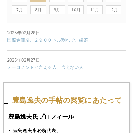
7月
8月
9月
10月
11月
12月
2025年02月28日
国際金価格、２９００ドル割れで、続落
2025年02月27日
ノーコメントと言える人、言えない人
2025年02月26日
速報 ＮＹ金が大幅下落、健全な調整局面に（２６日朝６
豊島逸夫の手帖の閲覧にあたって
時半記）
豊島逸夫氏プロフィール
2025年02月25日
日経マネー、金別冊、発行
豊島逸夫事務所代表。