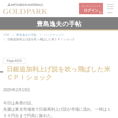
オンライントレード
ログイン
MENU
豊島逸夫の手帖
TOP
豊島逸夫の手帖
バックナンバー
日銀追加利上げ説を吹っ飛ばした米ＣＰＩショック
Page4025
日銀追加利上げ説を吹っ飛ばした米
ＣＰＩショック
2025年2月13日
今日は為替の話。
先週は東京市場発で日銀再利上げ説が市場に流れ、一時は１
５０円台まで円高に振れた。