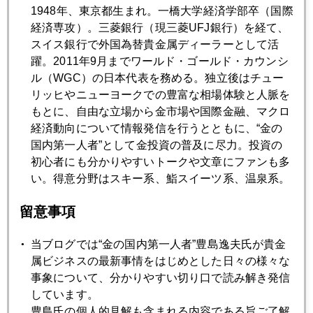
1948年、東京都生まれ。一橋大学経済学部卒（国際
経済専攻）。三菱銀行（現三菱UFJ銀行）を経て、
2025年02月21日
スイス銀行で外国為替貴金属ディーラーとして活
ＮＹ投機筋、円買い急がず
躍。2011年9月までワールド・ゴールド・カウンシ
ル（WGC）の日本代表を務める。独立後はチュー
リッヒやニューヨークでの豊富な相場体験と人脈を
2025年02月20日
もとに、自由な立場から金市場や国際金融、マクロ
金急騰に死角はないのか
経済動向について情報発信を行うとともに、“金の
国内第一人者”として金投資の普及に尽力。投資の
初心者にも分かりやすいトークや文章にファンも多
2025年02月19日
い。得意分野はスキー系、鮨スイーツ系、温泉系。
トランプ氏は米国の公的保有金を売却するか
留意事項
2025年02月17日
当ブログでは“金の国内第一人者”豊島逸夫氏が貴金
金３０００ドル、プラチナ１０００ドルはニューノーマル
属ビジネスの最新事情をはじめとした日々の様々な
か
事象について、分かりやすい切り口で読み解き発信
しています。
豊島氏の個人的見解も含まれる内容である旨ご了解
2025年02月13日