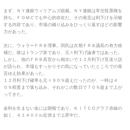
まず、ＮＹ連銀ウィリアムズ総裁。ＮＹ連銀は常任投票権を
持ち、ＦＯＭＣでも中心的存在だ。その発言は利下げを示唆
する内容であり、市場の織り込みをひっくり返すほどの影響
力があった。
次に、ウォラーＦＲＢ理事。同氏は次期ＦＲＢ議長の有力候
補だ。彼はトランプ派であり、元々利下げ論者ではあった。
しかし、他のＦＲＢ高官から相次いで１２月利下げ見送り説
が語られ、市場もすっかりその気になっていたところでの発
言ゆえ効果があった。
１２月利下げ確率も元々９０％超えだったのが、一時は４
０％程度まで落ち込み、それがこの数日で７０％超まで上が
ってきた。
金利を生まない金には朗報であり、ＫＩＴＣＯグラフ赤線の
如く、４１４０ドル近傍まで上昇中だ。