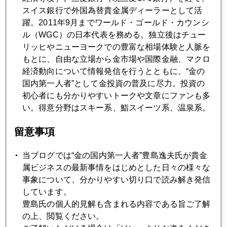
スイス銀行で外国為替貴金属ディーラーとして活
躍。2011年9月までワールド・ゴールド・カウンシ
ル（WGC）の日本代表を務める。独立後はチュー
リッヒやニューヨークでの豊富な相場体験と人脈を
もとに、自由な立場から金市場や国際金融、マクロ
経済動向について情報発信を行うとともに、“金の
国内第一人者”として金投資の普及に尽力。投資の
2025年
初心者にも分かりやすいトークや文章にファンも多
い。得意分野はスキー系、鮨スイーツ系、温泉系。
1月
2月
3月
4月
5月
6月
留意事項
7月
8月
9月
10月
11月
12月
当ブログでは“金の国内第一人者”豊島逸夫氏が貴金
属ビジネスの最新事情をはじめとした日々の様々な
2025年11月28日
事象について、分かりやすい切り口で読み解き発信
ＮＹ市場は感謝祭休暇で閑散
しています。
豊島氏の個人的見解も含まれる内容である旨ご了解
の上、閲覧ください。
2025年11月26日