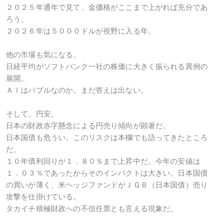
２０２５年通年で見て、金価格がここまで上がれば充分であ
ろう。
２０２６年は５０００ドルが視野に入る年。
他の市場も気になる。
日経平均がソフトバンク一社の株価に大きく振られる異例の
展開。
ＡＩはバブルなのか。まだ答えは出ない。
そして、円安。
日本の財政赤字懸念による円売り傾向が顕著だ。
日本国債も危うい。このリスクは本欄でも語ってきたところ
だ。
１０年債利回りが１．８０％まで上昇中だ。今年の安値は
１．０３％であったからそのインパクトは大きい。日本国債
の買いが薄く、米ヘッジファンドがＪＧＢ（日本国債）売り
攻撃を仕掛けている。
タカイチ積極財政への不信任票とも言える現象だ。