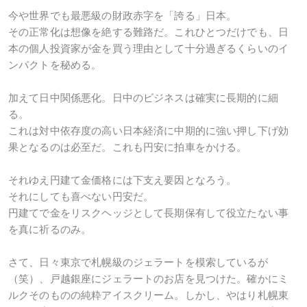
今や世界でも最悪級の財政赤字を「誇る」日本。
その正常化は想像を絶する難路だ。これひとつだけでも、日
本の個人投資家が金を買う理由として十分過ぎるくらいのイ
ンパクトを秘める。
加えて日中関係悪化。日中のビジネスは確実に長期的に細
る。
これは対中依存度の高い日本経済に中期的に強い押し下げ効
果となるのは必至だ。これも円安に拍車をかける。
それゆえ円建て金価格には下支え要因となろう。
それにしても喜べない円安だ。
円建てで金をリスクヘッジとして長期保有して役立たない事
を真に祈るのみ。
さて、日々東京で札幌級のジェラートを模索しているが
（笑）、戸越銀座にジェラートのお店を見つけた。確かにミ
ルクそのものの純粋アイスクリーム。しかし、やはり札幌東