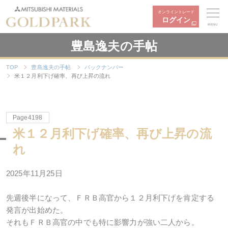
オンライントレード
ログイン
MENU
豊島逸夫の手帖
TOP
豊島逸夫の手帖
バックナンバー
米１２月利下げ確率、再び上昇の流れ
Page4198
米１２月利下げ確率、再び上昇の流
れ
2025年
11
月
25
日
先週後半になって、ＦＲＢ高官から１２月利下げを肯定する
発言が出始めた。
それもＦＲＢ高官の中でも特に影響力が強い二人から。