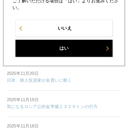
ご了解いただける場合は「はい」よりお進みくださ
エヌビディア社、「世紀の空売り王」に猛然と反論
い。
2025年11月25日
米１２月利下げ確率、再び上昇の流れ
いいえ
2025年11月21日
はい
日本経済 ＣＡＴＣＨ２２の危機
2025年11月20日
日米、個人投資家が金買いに動く
2025年11月19日
気になるロシア公的金準備２３２９トンの行方
2025年11月18日