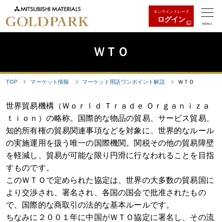
オンライントレード
ログイン
MENU
ＷＴＯ
TOP
マーケット情報
マーケット用語ワンポイント解説
ＷＴＯ
世界貿易機構（Ｗｏｒｌｄ Ｔｒａｄｅ Ｏｒｇａｎｉｚａ
ｔｉｏｎ）の略称。国際的な物品の貿易、サービス貿易、
知的所有権の貿易関連事項などを対象に、世界的なルール
の実施運用を扱う唯一の国際機関。関税その他の貿易障壁
を軽減し、貿易が可能な限り円滑に行なわれることを目指
すものです。
このＷＴＯで定められた協定は、世界の大多数の貿易国に
より交渉され、署名され、各国の国会で批准されたもの
で、国際的な商取引の法的な基本ルールです。
ちなみに２００１年に中国がＷＴＯ協定に署名し、その流