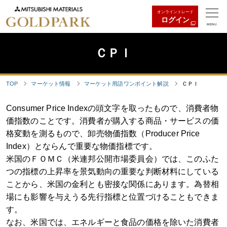
オンライントレード
ログイン
MENU
ＣＰＩ
TOP
マーケット情報
マーケット用語ワンポイント解説
ＣＰＩ
Consumer Price Indexの頭文字を取ったもので、消費者物
価指数のことです。消費者が購入する商品・サービスの価
格変動を測るもので、卸売物価指数（Producer Price
Index）とならんで重要な物価指標です。
米国のＦＯＭＣ（米連邦公開市場委員会）では、このふた
つの指標の上昇率を景気動向の重要な判断材料にしている
ことから、米国の金利とも密接な関係にあります。為替相
場にも影響を与えうる先行指標と位置づけることもできま
す。
なお、米国では、エネルギーと食品の価格を除いた消費者