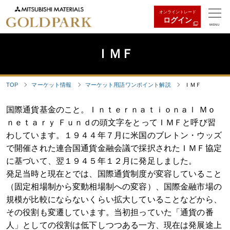
オンライントレード
ログイン
MENU
ＩＭＦ
TOP
マーケット情報
マーケット用語ワンポイント解説
ＩＭＦ
国際通貨基金のこと。Ｉｎｔｅｒｎａｔｉｏｎａｌ Ｍｏ
ｎｅｔａｒｙ Ｆｕｎｄの頭文字をとってＩＭＦと呼び習
わしています。１９４４年７月に米国のブレトン・ウッズ
で開催された連合国通貨金融会議で採択されたＩＭＦ協定
に基づいて、翌１９４５年１２月に発足しました。
発足当時と現在とでは、国際通貨制度が変容していること
（固定相場制から変動相場制への変容）、国際金融市場の
規模が比較にならないくらい拡大していることなどから、
その役割も変遷しています。当初担っていた「通貨の番
人」としての役割は低下しつつある一方、現在は発展途上