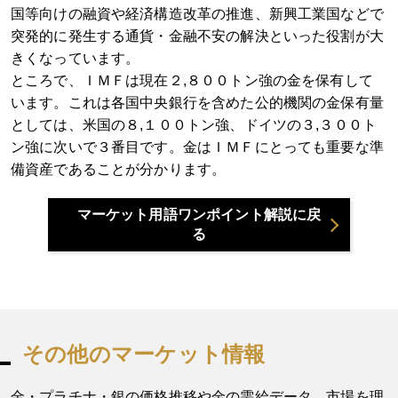
国等向けの融資や経済構造改革の推進、新興工業国などで
突発的に発生する通貨・金融不安の解決といった役割が大
きくなっています。
ところで、ＩＭＦは現在２,８００トン強の金を保有して
います。これは各国中央銀行を含めた公的機関の金保有量
としては、米国の８,１００トン強、ドイツの３,３００ト
ン強に次いで３番目です。金はＩＭＦにとっても重要な準
備資産であることが分かります。
マーケット用語ワンポイント解説に戻
る
その他のマーケット情報
金・プラチナ・銀の価格推移や金の需給データ、市場を理