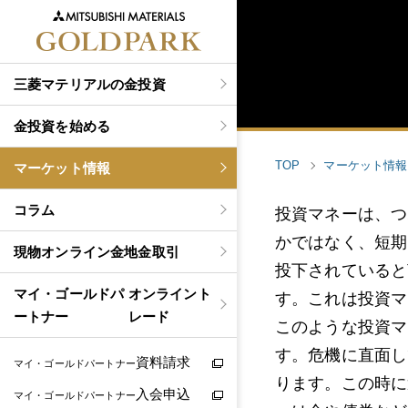
三菱マテリアルの金投資
金投資を始める
TOP
マーケット情報
マーケット情報
コラム
投資マネーは、つ
かではなく、短期
現物
オンライン金地金取引
投下されていると
マイ・ゴールドパ
オンライント
す。これは投資マ
ートナー
レード
このような投資マ
す。危機に直面し
資料請求
マイ・ゴールドパートナー
ります。この時に
入会申込
マイ・ゴールドパートナー