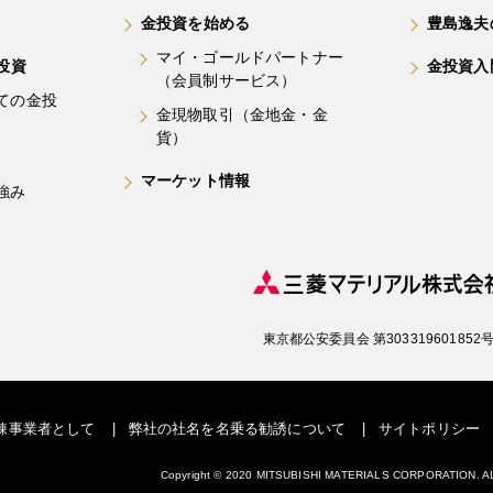
金投資を始める
豊島逸夫
マイ・ゴールドパートナー
投資
金投資入
（会員制サービス）
ての金投
金現物取引（金地金・金
貨）
マーケット情報
強み
東京都公安委員会 第303319601852
錬事業者として
弊社の社名を名乗る勧誘について
サイトポリシー
Copyright © 2020 MITSUBISHI MATERIALS CORPORATION.
A