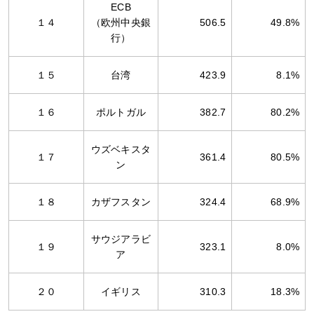
ECB
１４
（欧州中央銀
506.5
49.8%
行）
１５
台湾
423.9
8.1%
１６
ポルトガル
382.7
80.2%
ウズベキスタ
１７
361.4
80.5%
ン
１８
カザフスタン
324.4
68.9%
サウジアラビ
１９
323.1
8.0%
ア
２０
イギリス
310.3
18.3%