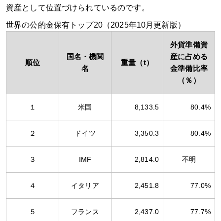
資産として位置づけられているのです。
世界の公的金保有トップ20（2025年10月更新版）
外貨準備資
国名・機関
産に占める
順位
重量（t）
名
金準備比率
（％）
１
米国
8,133.5
80.4%
２
ドイツ
3,350.3
80.4%
３
IMF
2,814.0
不明
４
イタリア
2,451.8
77.0%
５
フランス
2,437.0
77.7%