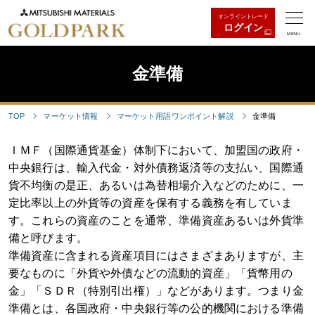
オンライントレード
ログイン
MENU
金準備
TOP
マーケット情報
マーケット用語ワンポイント解説
金準備
ＩＭＦ（国際通貨基金）体制下において、加盟国の政府・
中央銀行は、輸入代金・対外債務返済等の支払い、国際通
貨不均衡の是正、あるいは為替相場介入などのために、一
定比率以上の外貨等の資産を保有する義務を有していま
す。これらの資産のことを通常、準備資産あるいは外貨準
備と呼びます。
準備資産に含まれる資産項目にはさまざまありますが、主
要なものに「外貨や外債などの流動的資産」「貨幣用の
金」「ＳＤＲ（特別引出権）」などがあります。つまり金
準備とは、各国政府・中央銀行等の公的機関における準備