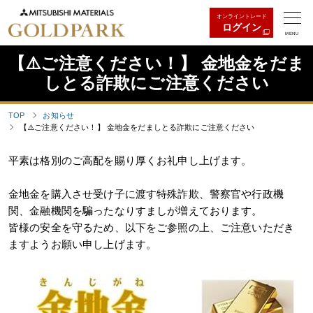
オンライントレード
ログイン
MENU
【⚠️ご注意ください！】 金地金をだま
しとる詐欺にご注意ください
TOP
お知らせ
【⚠️ご注意ください！】 金地金をだましとる詐欺にご注意ください
平素は格別のご高配を賜り厚くお礼申し上げます。
金地金を購入させ受け子に渡す特殊詐欺、警察官や行政機
関、金融機関を騙ったなりすましが増えております。
皆様の安全を守るため、以下をご参照の上、ご注意いただき
ますようお願い申し上げます。