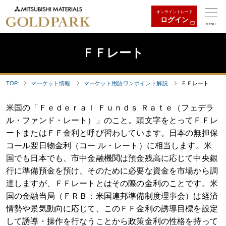
オンライントレード
ログイン
MENU
ＦＦレート
TOP
マーケット情報
マーケット用語ワンポイント解説
ＦＦレート
米国の「Ｆｅｄｅｒａｌ Ｆｕｎｄｓ Ｒａｔｅ（フェデラ
ル・ファンド・レート）」のこと。頭文字をとってＦＦレ
ートまたはＦＦ金利と呼び習わしています。日本の無担保
コール翌日物金利（コー ル・レート）に相当します。米
国でも日本でも、市中金融機関は預金残高に応じて中央銀
行に準備預金を預け、そのために必要な資金を市場から調
達しますが、ＦＦレートとはその際の金利のことです。米
国の金融当局（ＦＲＢ：米国連邦準備制度理事会）は経済
情勢や景気動向に応じて、このＦＦ金利の誘導目標を設定
して誘導・操作を行なうことから政策金利の性格を持って