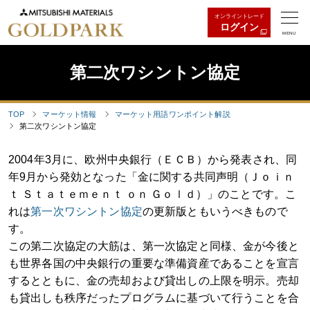
オンライントレード
ログイン
MENU
第二次ワシントン協定
TOP
マーケット情報
マーケット用語ワンポイント解説
第二次ワシントン協定
2004年3月に、欧州中央銀行（ＥＣＢ）から発表され、同
年9月から発効となった「金に関する共同声明（Ｊｏｉｎ
ｔ Ｓｔａｔｅｍｅｎｔ ｏｎ Ｇｏｌｄ）」のことです。こ
れは
第一次ワシントン協定
の更新版ともいうべきもので
す。
この第二次協定の大筋は、第一次協定と同様、金が今後と
も世界各国の中央銀行の重要な準備資産であることを宣言
するとともに、金の売却および貸出しの上限を明示。売却
も貸出しも秩序だったプログラムに基づいて行うことを合