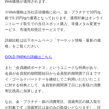
Web価格が適用されます。
※Web価格は当社店頭価格に比べ、金・プラチナで10円/g、
銀で0.15円/gの優遇となっております。適用対象はオンライ
ントレード取引での当日スポット購入、等価メタル変更サ
ービス、市場売却受託サービスです。
詳細比較は以下ホームページ「マーケット情報・最新の価
格」をご覧ください。
GOLD PARKの詳細はこちら
また「会員継続ボーナス」というユニークな特典があり、
会員が会員契約期間開始日から会員契約期間満了日までマ
イ・ゴールドパートナーを継続してご利用いただいたこと
に対する特典として、会員契約期間満了日にお客様の消費
寄託残高に加算します。
なお、金・プラチナ・銀の消費寄託、混蔵寄託の購入取引
が対象です（混蔵寄託は金のみの取扱いとなります）。詳