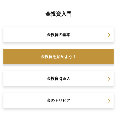
金投資入門
金投資の
基本
金投資を
始めよう！
金投資
Ｑ＆Ａ
金の
トリビア