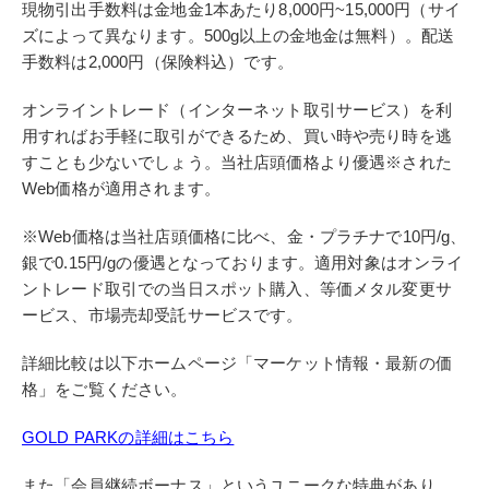
現物引出手数料は金地金1本あたり8,000円~15,000円（サイ
ズによって異なります。500g以上の金地金は無料）。配送
手数料は2,000円（保険料込）です。
オンライントレード（インターネット取引サービス）を利
用すればお手軽に取引ができるため、買い時や売り時を逃
すことも少ないでしょう。当社店頭価格より優遇※された
Web価格が適用されます。
※Web価格は当社店頭価格に比べ、金・プラチナで10円/g、
銀で0.15円/gの優遇となっております。適用対象はオンライ
ントレード取引での当日スポット購入、等価メタル変更サ
ービス、市場売却受託サービスです。
詳細比較は以下ホームページ「マーケット情報・最新の価
格」をご覧ください。
GOLD PARKの詳細はこちら
また「会員継続ボーナス」というユニークな特典があり、