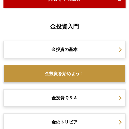
金投資入門
金投資の
基本
金投資を
始めよう！
金投資
Ｑ＆Ａ
金の
トリビア