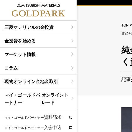
TOP
三菱マテリアルの金投資
資産
金投資を始める
純
マーケット情報
く
コラム
記事
現物
オンライン金地金取引
マイ・ゴールドパ
オンライント
ートナー
レード
資料請求
マイ・ゴールドパートナー
入会申込
マイ・ゴールドパートナー