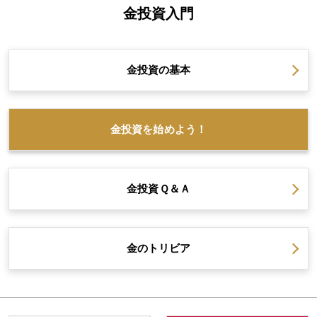
金投資入門
金投資の
基本
金投資を
始めよう！
金投資
Ｑ＆Ａ
金の
トリビア