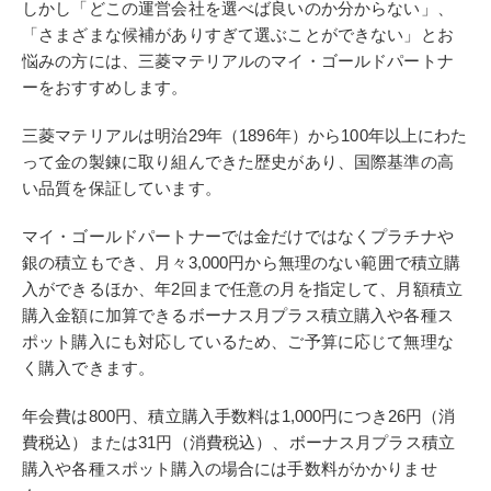
しかし「どこの運営会社を選べば良いのか分からない」、
「さまざまな候補がありすぎて選ぶことができない」とお
悩みの方には、三菱マテリアルのマイ・ゴールドパートナ
ーをおすすめします。
三菱マテリアルは明治29年（1896年）から100年以上にわた
って金の製錬に取り組んできた歴史があり、国際基準の高
い品質を保証しています。
マイ・ゴールドパートナーでは金だけではなくプラチナや
銀の積立もでき、月々3,000円から無理のない範囲で積立購
入ができるほか、年2回まで任意の月を指定して、月額積立
購入金額に加算できるボーナス月プラス積立購入や各種ス
ポット購入にも対応しているため、ご予算に応じて無理な
く購入できます。
年会費は800円、積立購入手数料は1,000円につき26円（消
費税込）または31円（消費税込）、ボーナス月プラス積立
購入や各種スポット購入の場合には手数料がかかりませ